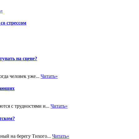
ь»
со стрессом
тупать на сцене?
огда человек уже...
Читать»
нающих
ются с трудностями и...
Читать»
тском?
ный на берегу Тихого...
Читать»