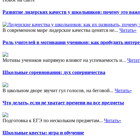
Развитие лидерских качеств у школьников: почему это важн
В современном мире лидерские качества ценятся не...
Читать»
Роль учителей в мотивации учеников: как пробудить интере
Мотивы учеников напрямую влияют на успеваемость и...
Читат
Школьные соревнования: дух соперничества
В школьном дворе звучит гул голосов, на беговой...
Читать»
Что делать, если не хватает времени на все предметы
Подготовка к ЕГЭ по нескольким предметам...
Читать»
Школьные квесты: игра и обучение