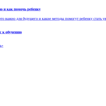
о и как помочь ребенку
с к обучению
ь»