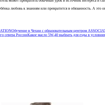
ель может превратить обычный урок в источник интереса и curio
ребёнка любовь к знаниям или превратится в обязанность. А это 
Обучение в Чехии с образовательным центром ASSOCI
Какое масло 5W-40 выбрать для езды в условия