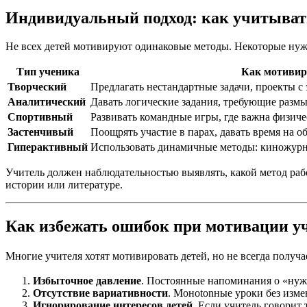
Индивидуальный подход: как учитыват
Не всех детей мотивируют одинаковые методы. Некоторые нуж
Тип ученика
Как мотивир
Творческий
Предлагать нестандартные задачи, проекты с
Аналитический
Давать логические задания, требующие разм
Спортивный
Развивать командные игры, где важна физиче
Застенчивый
Поощрять участие в парах, давать время на о
Гиперактивный
Использовать динамичные методы: киножурна
Учитель должен наблюдательностью выявлять, какой метод рабо
истории или литературе.
Как избежать ошибок при мотивации у
Многие учителя хотят мотивировать детей, но не всегда полу
Избыточное давление
. Постоянные напоминания о «нужн
Отсутствие вариативности
. Монotonные уроки без изме
Игнорирование интересов детей
. Если учитель говорит 