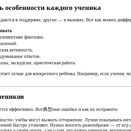
ь особенности каждого ученика
даются в поддержке, другие — в вызовах. Вот как можно диффе
овать
 элементами фантазии.
ышлений.
ская активность.
бдумывание ответов.
лы, экскурсии, практическая работа.
тает лучше для конкретного ребёнка. Например, если ученик лю
чеников
чается эффективно. Вот典型ные ошибки и как их исправить:
ости» учёбы могут вызвать отторжение. Лучше показывать интере
нений быстро утомляют. Нужно вносить разнообразие — от игр 
только о своём опыте, а не о том, что важно ученикам, мотиваци