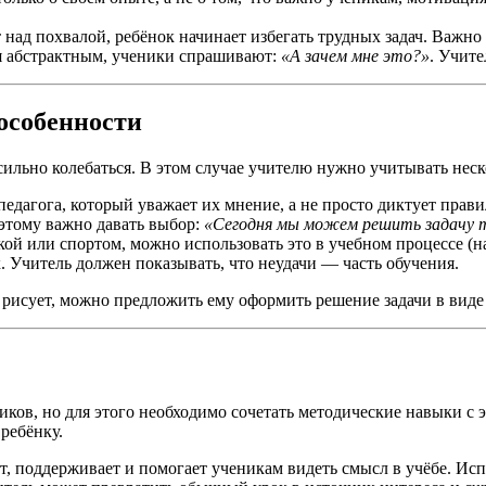
т над похвалой, ребёнок начинает избегать трудных задач. Важно
ся абстрактным, ученики спрашивают:
«А зачем мне это?»
. Учит
 особенности
ильно колебаться. В этом случае учителю нужно учитывать нес
едагога, который уважает их мнение, а не просто диктует прави
оэтому важно давать выбор:
«Сегодня мы можем решить задачу т
кой или спортом, можно использовать это в учебном процессе (н
. Учитель должен показывать, что неудачи — часть обучения.
 рисует, можно предложить ему оформить решение задачи в виде
ов, но для этого необходимо сочетать методические навыки с э
ребёнку.
ет, поддерживает и помогает ученикам видеть смысл в учёбе. И