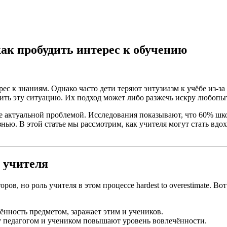
как пробудить интерес к обучению
с к знаниям. Однако часто дети теряют энтузиазм к учёбе из-за
ть эту ситуацию. Их подход может либо разжечь искру любопытс
 актуальной проблемой. Исследования показывают, что 60% школ
нью. В этой статье мы рассмотрим, как учителя могут стать вд
 учителя
в, но роль учителя в этом процессе hardest to overestimate. В
ённость предметом, заражает этим и учеников.
 педагогом и учеником повышают уровень вовлечённости.