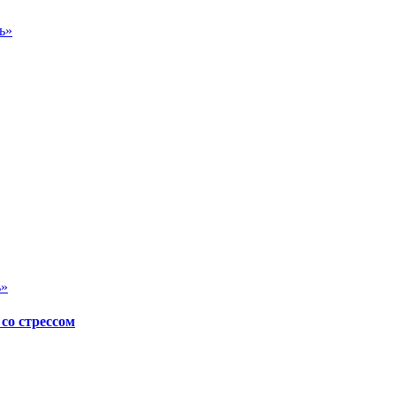
ь»
ь»
со стрессом