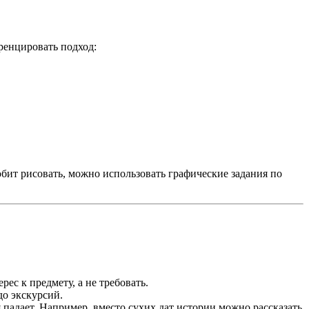
ренцировать подход:
бит рисовать, можно использовать графические задания по
с к предмету, а не требовать.
до экскурсий.
я падает. Например, вместо сухих дат истории можно рассказать