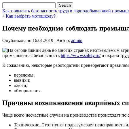
Как повысить безопасность труда в горнодобывающей промыш
«
Как выбрать мотошколу?
Почему необходимо соблюдать промышл
Опубликовано
16.01.2019
|
Автор:
admin
На сегодняшний день во многих странах неотъемлемым атри
промышленная безопасность
https://www.safety.ru/
и охрана труд
К сожалению, некоторые работодатели пренебрегают правилам
переломы;
вывихи;
ожоги;
обморожения.
Причины возникновения аварийных с
Чаще всего несчастные случаи на производстве происходят п
Технические. Этот пункт подразумевает неисправность и