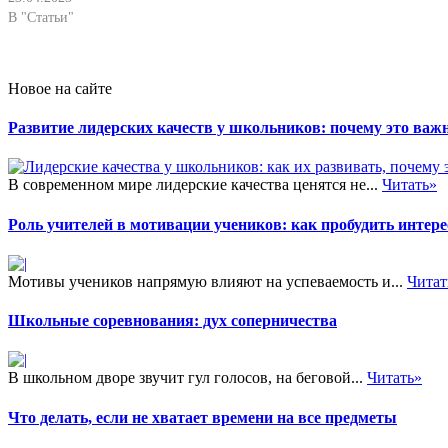
В "Статьи"
Новое на сайте
Развитие лидерских качеств у школьников: почему это важн
В современном мире лидерские качества ценятся не...
Читать»
Роль учителей в мотивации учеников: как пробудить интере
Мотивы учеников напрямую влияют на успеваемость и...
Читат
Школьные соревнования: дух соперничества
В школьном дворе звучит гул голосов, на беговой...
Читать»
Что делать, если не хватает времени на все предметы