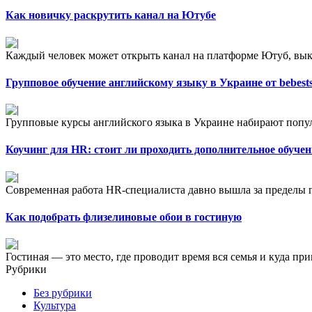
Как новичку раскрутить канал на Ютубе
Каждый человек может открыть канал на платформе Ютуб, вык
Групповое обучение английскому языку в Украине от bebest
Групповые курсы английского языка в Украине набирают попул
Коучинг для HR: стоит ли проходить дополнительное обучен
Современная работа HR-специалиста давно вышла за пределы п
Как подобрать флизелиновые обои в гостиную
Гостиная — это место, где проводит время вся семья и куда при
Рубрики
Без рубрики
Культура