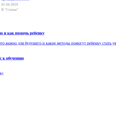
01.04.2019
В "Статьи"
о и как помочь ребенку
с к обучению
ь»