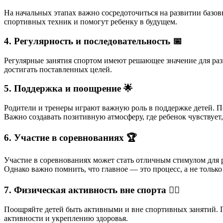
На начальных этапах важно сосредоточиться на развитии базов
спортивных техник и помогут ребенку в будущем.
4.
Регулярность и последовательность
📅
Регулярные занятия спортом имеют решающее значение для раз
достигать поставленных целей.
5.
Поддержка и поощрение
🌟
Родители и тренеры играют важную роль в поддержке детей. П
Важно создавать позитивную атмосферу, где ребенок чувствует,
6.
Участие в соревнованиях
🏆
Участие в соревнованиях может стать отличным стимулом для р
Однако важно помнить, что главное — это процесс, а не только 
7.
Физическая активность вне спорта
🚴‍♀️
Поощряйте детей быть активными и вне спортивных занятий. П
активности и укреплению здоровья.