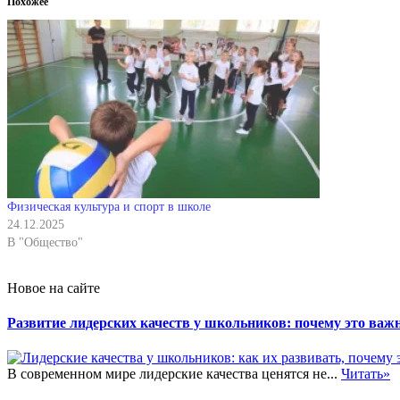
Похожее
Физическая культура и спорт в школе
24.12.2025
В "Общество"
Новое на сайте
Развитие лидерских качеств у школьников: почему это важн
В современном мире лидерские качества ценятся не...
Читать»