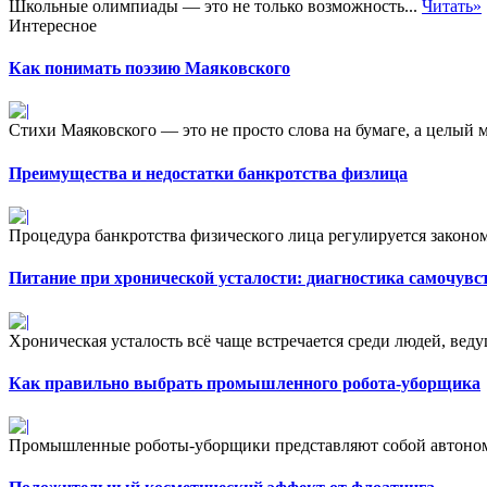
Школьные олимпиады — это не только возможность...
Читать»
Интересное
Как понимать поэзию Маяковского
Стихи Маяковского — это не просто слова на бумаге, а целый м
Преимущества и недостатки банкротства физлица
Процедура банкротства физического лица регулируется законом
Питание при хронической усталости: диагностика самочувс
Хроническая усталость всё чаще встречается среди людей, ве
Как правильно выбрать промышленного робота-уборщика
Промышленные роботы-уборщики представляют собой автономн