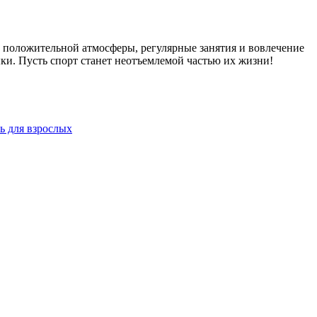
е положительной атмосферы, регулярные занятия и вовлечение
ки. Пусть спорт станет неотъемлемой частью их жизни!
ь для взрослых