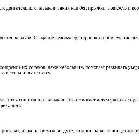
ых двигательных навыков, таких как бег, прыжки, ловкость и к
вития навыков. Создание режима тренировок и привлечение дет
оощрение их успехов, даже небольших, помогает развивать увер
 что его усилия ценятся.
азвития спортивных навыков. Это помогает детям учиться справл
результат.
рогулки, игры на свежем воздухе, катание на велосипеде или р