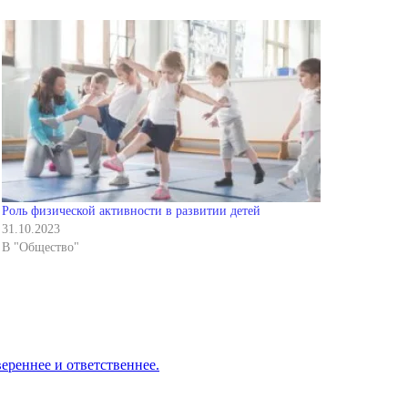
Роль физической активности в развитии детей
31.10.2023
В "Общество"