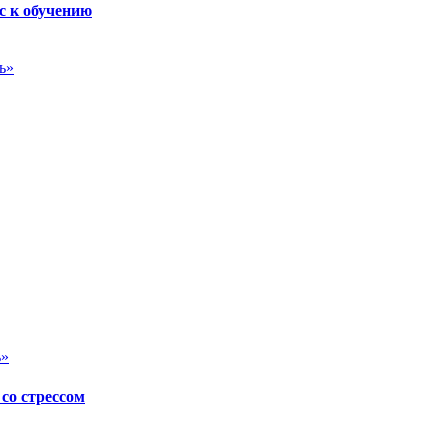
с к обучению
ь»
ь»
со стрессом