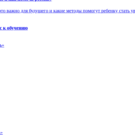
с к обучению
ь»
ь»