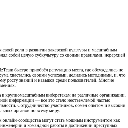
ря своей роли в развитии хакерской культуры и масштабным
лял собой целую субкультуру со своими правилами, иерархией
lzTeam быстро приобрёл репутацию места, где обсуждались не
рума хвастались своими успехами, делились методиками, и, что
ому росту знаний и навыков среди пользователей. Многие
умениях.
а к крупномасштабным кибератакам на различные организации,
ной информации — все это стало неотъемлемой частью
ельности. Сотрудничество участников, обмен опытом и высокий
льных органов по всему миру.
ак онлайн-сообщества могут стать мощным инструментом как
ой инженерии и командной работы в достижении преступных