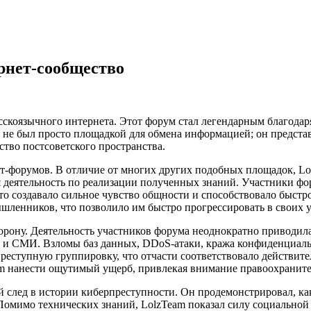
рнет-сообщество
русскоязычного интернета. Этот форум стал легендарным благода
не был просто площадкой для обмена информацией; он представ
тво постсоветского пространства.
т-форумов. В отличие от многих других подобных площадок, Lo
я деятельность по реализации полученных знаний. Участники фо
то создавало сильное чувство общности и способствовало быстр
шленников, что позволило им быстро прогрессировать в своих 
торону. Деятельность участников форума неоднократно приводил
и и СМИ. Взломы баз данных, DDoS-атаки, кража конфиденциаль
реступную группировку, что отчасти соответствовало действит
m нанести ощутимый ущерб, привлекая внимание правоохраните
ый след в истории киберпреступности. Он продемонстрировал, к
. Помимо технических знаний, LolzTeam показал силу социальн