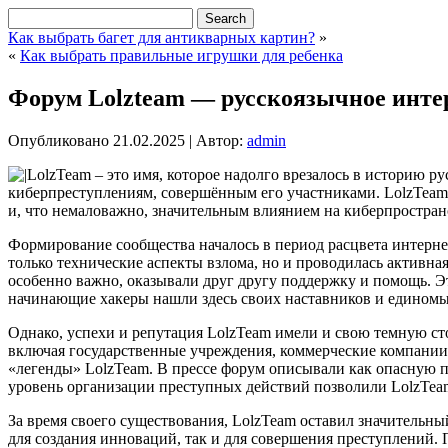
Как выбрать багет для антикварных картин?
»
«
Как выбрать правильные игрушки для ребенка
Форум Lolzteam — русскоязычное инте
Опубликовано
21.02.2025
|
Автор:
admin
LolzTeam – это имя, которое надолго врезалось в историю 
киберпреступлениям, совершённым его участниками. LolzTeam 
и, что немаловажно, значительным влиянием на киберпространс
Формирование сообщества началось в период расцвета интерне
только технические аспекты взлома, но и проводилась активна
особенно важно, оказывали друг другу поддержку и помощь. Э
начинающие хакеры нашли здесь своих наставников и единомы
Однако, успехи и репутация LolzTeam имели и свою темную с
включая государственные учреждения, коммерческие компани
«легенды» LolzTeam. В прессе форум описывали как опасную п
уровень организации преступных действий позволили LolzTea
За время своего существования, LolzTeam оставил значительн
для создания инноваций, так и для совершения преступлений