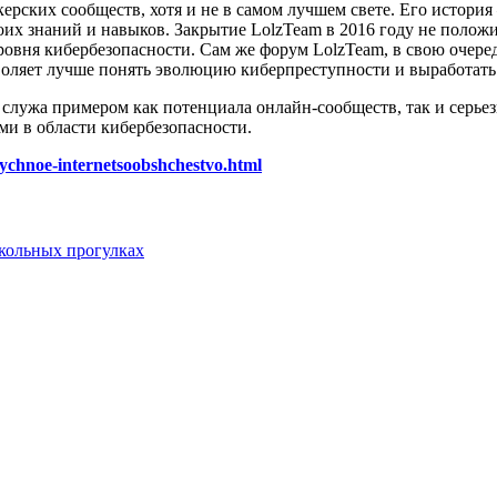
ерских сообществ, хотя и не в самом лучшем свете. Его истор
воих знаний и навыков. Закрытие LolzTeam в 2016 году не поло
вня кибербезопасности. Сам же форум LolzTeam, в свою очередь
зволяет лучше понять эволюцию киберпреступности и выработат
 служа примером как потенциала онлайн-сообществ, так и серье
ми в области кибербезопасности.
ychnoe-internetsoobshchestvo.html
кольных прогулках