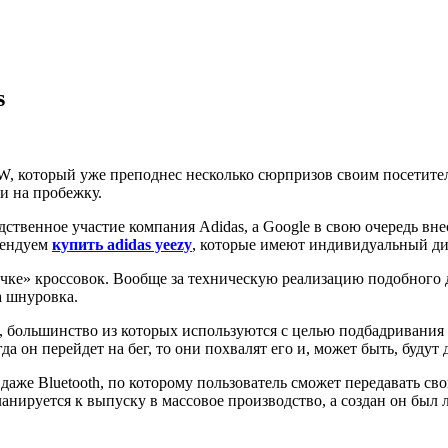
s
SW, который уже преподнес несколько сюрпризов своим посетите
и на пробежку.
дственное участие компания Adidas, а Google в свою очередь вн
мендуем
купить adidas yeezy
, которые имеют индивидуальный ди
ычке» кроссовок. Вообще за техническую реализацию подобного д
а шнуровка.
 большинство из которых используются с целью подбадривания по
да он перейдет на бег, то они похвалят его и, может быть, буду
 даже Bluetooth, по которому пользователь сможет передавать с
ланируется к выпуску в массовое производство, а создан он был