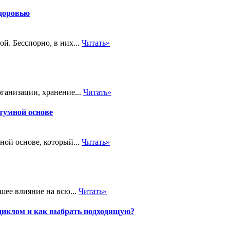
здоровью
й. Бесспорно, в них...
Читать»
ганизации, хранение...
Читать»
итумной основе
ной основе, который...
Читать»
ьшее влияние на всю...
Читать»
оциклом и как выбрать подходящую?