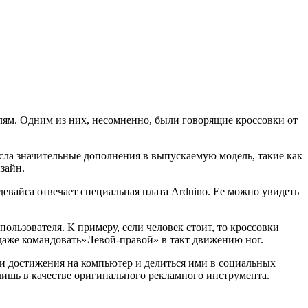
лям. Одним из них, несомненно, были говорящие кроссовки от
есла значительные дополнения в выпускаемую модель, такие как
зайн.
евайса отвечает специальная плата Arduino. Ее можно увидеть
льзователя. К примеру, если человек стоит, то кроссовки
т даже командовать»Левой-правой» в такт движению ног.
вои достижения на компьютер и делиться ими в социальных
 лишь в качестве оригинального рекламного инструмента.