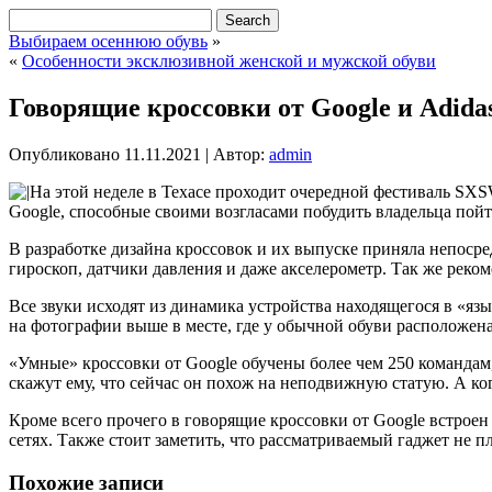
Выбираем осеннюю обувь
»
«
Особенности эксклюзивной женской и мужской обуви
Говорящие кроссовки от Google и Adida
Опубликовано
11.11.2021
|
Автор:
admin
На этой неделе в Техасе проходит очередной фестиваль SX
Google, способные своими возгласами побудить владельца пойт
В разработке дизайна кроссовок и их выпуске приняла непосре
гироскоп, датчики давления и даже акселерометр. Так же реко
Все звуки исходят из динамика устройства находящегося в «яз
на фотографии выше в месте, где у обычной обуви расположен
«Умные» кроссовки от Google обучены более чем 250 командам,
скажут ему, что сейчас он похож на неподвижную статую. А ког
Кроме всего прочего в говорящие кроссовки от Google встроен
сетях. Также стоит заметить, что рассматриваемый гаджет не п
Похожие записи