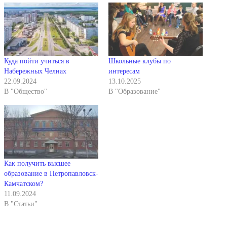
Куда пойти учиться в
Школьные клубы по
Набережных Челнах
интересам
22.09.2024
13.10.2025
В "Общество"
В "Образование"
Как получить высшее
образование в Петропавловск-
Камчатском?
11.09.2024
В "Статьи"