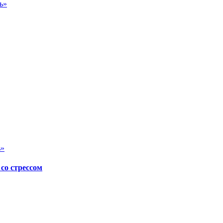
ь»
ь»
со стрессом