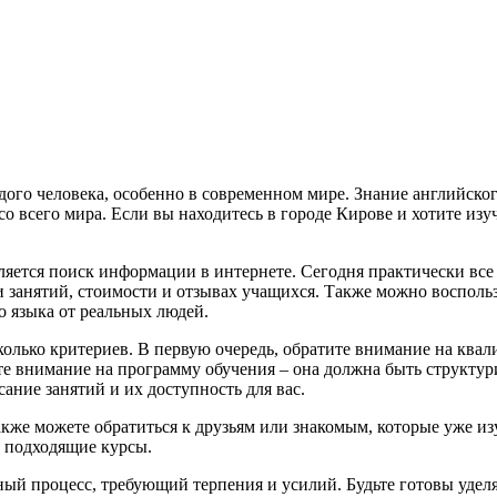
дого человека, особенно в современном мире. Знание английско
о всего мира. Если вы находитесь в городе Кирове и хотите из
ляется поиск информации в интернете. Сегодня практически все
 занятий, стоимости и отзывах учащихся. Также можно восполь
о языка от реальных людей.
олько критериев. В первую очередь, обратите внимание на ква
е внимание на программу обучения – она должна быть структурир
ние занятий и их доступность для вас.
акже можете обратиться к друзьям или знакомым, которые уже из
ь подходящие курсы.
чный процесс, требующий терпения и усилий. Будьте готовы удел