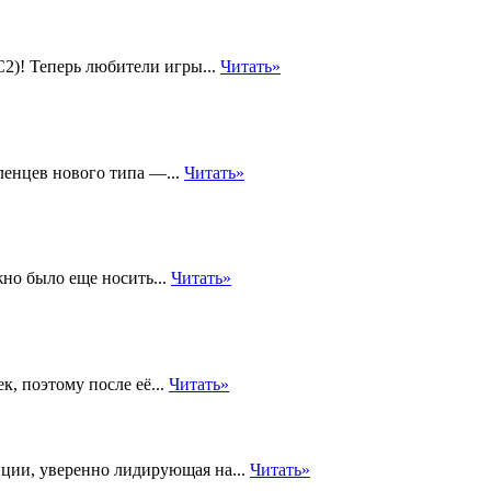
С2)! Теперь любители игры...
Читать»
ленцев нового типа —...
Читать»
жно было еще носить...
Читать»
, поэтому после её...
Читать»
нции, уверенно лидирующая на...
Читать»