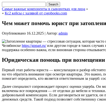
Самые важные компоненты в сыворотках для лица
»
«
Кс2 кейсы с халявой от csgobooks.com
Чем может помочь юрист при затоплен
Опубликовано
16.12.2025
|
Автор:
admin
Затопление квартиры — стрессовая ситуация, которая часто
Челябинске
https://gppart.ru/
или другом городе в таких случаях
поддержка особенно важна, если виновная сторона отказывает
Юридическая помощь при возмещении 
Первый этап работы юриста — консультация и разбор обстоятел
на что обратить внимание при осмотре квартиры. Это важно, 
помогает определить, кто является ответственным за ущерб: с
Далее специалист сопровождает процесс оценки ущерба. Он мож
включены все повреждения — от отделки до мебели и техники.
добровольной компенсации. Если договориться не удается, он 
денежных средств. Такой подход позволяет собственнику сэко