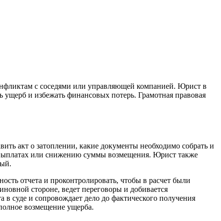
конфликтам с соседями или управляющей компанией. Юрист в
ь ущерб и избежать финансовых потерь. Грамотная правовая
.
вить акт о затоплении, какие документы необходимо собрать и
 в выплатах или снижению суммы возмещения. Юрист также
вый.
ость отчета и проконтролировать, чтобы в расчет были
иновной стороне, ведет переговоры и добивается
а в суде и сопровождает дело до фактического получения
 полное возмещение ущерба.