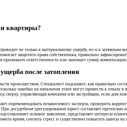
ии квартиры?
 приводит не только к материальному ущербу, но и к затяжным 
 помогает защитить права собственника, правильно зафиксироват
ся признавать ответственность или занижает сумму компенсации
ущерба после затопления
ьств происшествия. Специалист подскажет, как правильно соста
поскольку ошибки на начальном этапе могут привести к отказу
осед сверху, управляющая компания или застройщик, если дом но
ет порекомендовать независимого эксперта, проверить корректн
 При досудебном урегулировании юрист составляет претензию в
подготавливает исковое заявление, представляет интересы клиент
номить время, снизить стресс и существенно повысить шансы на