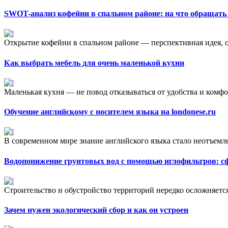
SWOT-анализ кофейни в спальном районе: на что обращать
Открытие кофейни в спальном районе — перспективная идея, ос
Как выбрать мебель для очень маленькой кухни
Маленькая кухня — не повод отказываться от удобства и комфорт
Обучение английскому с носителем языка на londonese.ru
В современном мире знание английского языка стало неотъемл
Водопонижение грунтовых вод с помощью иглофильтров: с
Строительство и обустройство территорий нередко осложняетс
Зачем нужен экологический сбор и как он устроен