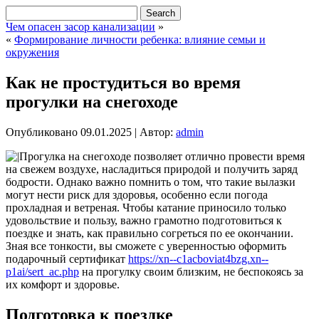
Чем опасен засор канализации
»
«
Формирование личности ребенка: влияние семьи и
окружения
Как не простудиться во время
прогулки на снегоходе
Опубликовано
09.01.2025
|
Автор:
admin
Прогулка на снегоходе позволяет отлично провести время
на свежем воздухе, насладиться природой и получить заряд
бодрости. Однако важно помнить о том, что такие вылазки
могут нести риск для здоровья, особенно если погода
прохладная и ветреная. Чтобы катание приносило только
удовольствие и пользу, важно грамотно подготовиться к
поездке и знать, как правильно согреться по ее окончании.
Зная все тонкости, вы сможете с уверенностью оформить
подарочный сертификат
https://xn--c1acboviat4bzg.xn--
p1ai/sert_ac.php
на прогулку своим близким, не беспокоясь за
их комфорт и здоровье.
Подготовка к поездке