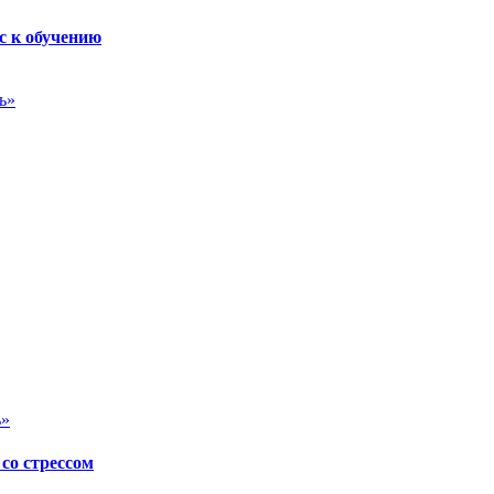
с к обучению
ь»
ь»
со стрессом