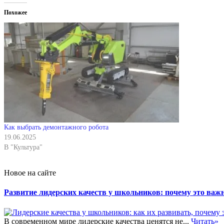
Похожее
Как выбрать демонтажного робота
19.06.2025
В "Культура"
Новое на сайте
Развитие лидерских качеств у школьников: почему это важн
В современном мире лидерские качества ценятся не...
Читать»