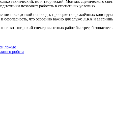
лько технический, но и творческий. Монтаж сценического света
д техники позволяет работать в стеснённых условиях.
нении последствий непогоды, проверке повреждённых конструк
 и безопасность, что особенно важно для служб ЖКХ и аварийны
ыполнять широкий спектр высотных работ быстрее, безопаснее 
кой ложью
ажного робота