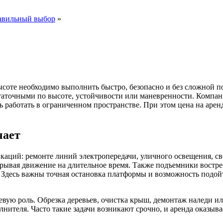
равильный выбор
»
ысоте необходимо выполнить быстро, безопасно и без сложной по
таточными по высоте, устойчивости или маневренности. Компан
 работать в ограниченном пространстве. При этом цена на аре
чает
ций: ремонте линий электропередачи, уличного освещения, св
крывая движение на длительное время. Также подъемники востр
 Здесь важны точная остановка платформы и возможность подой
ую роль. Обрезка деревьев, очистка крыш, демонтаж наледи или
олнителя. Часто такие задачи возникают срочно, и аренда оказы