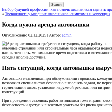
Выбор будущей профессии: как помочь школьникам сделать п
«
Тревожность у младших школьников: симптомы и коррекция
Когда нужна аренда автовышки
Опубликовано
02.12.2025
|
Автор:
admin
Аренда автовышки требуется в ситуациях, когда работу на в
обычные стремянки или строительные леса оказываются недос
важны точность, минимальное время подготовки и возможность
сегодня вполне доступна.
Пять ситуаций, когда автовышка выру
Автовышка незаменима при обслуживании городских коммуника
позволяют специалистам безопасно выполнять задачи, не пере
герметизации швов, установки наружной рекламы или витрин.
конструкций.
При проведении сезонных работ автовышки тоже играют ключев
безопасность и доступ к высотным участкам без риска для исп