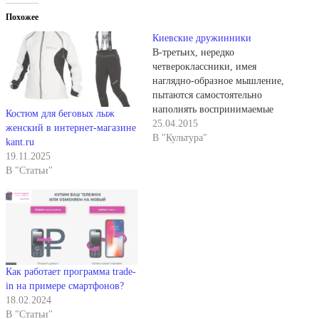
Похожее
Киевские дружинники
В-третьих, нередко
четвероклассники, имея
наглядно-образное мышление,
пытаются самостоятельно
наполнять воспринимаемые
Костюм для беговых лыж
словесные формулировки
25.04.2015
женский в интернет-магазине
близкими им современными
В "Культура"
kant.ru
образами. Делая это
19.11.2025
стихийно, они усваивают
В "Статьи"
историю в
модернизированных образах.
Например, дети послевоенных
лет «видели» киевских
дружинников в шлемах с
красными звездами, в
накидках типа плащ - палаток
Как работает программа trade-
и с автоматами в руках.
in на примере смартфонов?
Модернизируют
18.02.2024
исторические…
В "Статьи"