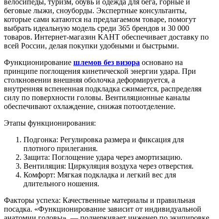
велосипеды, туризм, обувь и одежда для бега, горные и
беговые лыжи, сноуборды. Экспертные консультанты,
которые сами катаются на предлагаемом товаре, помогут
выбрать идеальную модель среди 365 брендов и 30 000
товаров. Интернет-магазин КАНТ обеспечивает доставку по
всей России, делая покупки удобными и быстрыми.
Функционирование
шлемов без визора
основано на
принципе поглощения кинетической энергии удара. При
столкновении внешняя оболочка деформируется, а
внутренняя вспененная подкладка сжимается, распределяя
силу по поверхности головы. Вентиляционные каналы
обеспечивают охлаждение, снижая потоотделение.
Этапы функционирования:
Подгонка: Регулировка размера и фиксация для
плотного прилегания.
Защита: Поглощение удара через амортизацию.
Вентиляция: Циркуляция воздуха через отверстия.
Комфорт: Мягкая подкладка и легкий вес для
длительного ношения.
Факторы успеха: Качественные материалы и правильная
посадка. «Функционирование зависит от индивидуальной
анатомии головы», — подчеркивает инженер по экипировке