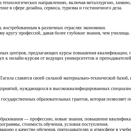
 технологических направлениях, включая металлургию, химию,
ние в сфере дизайна, сервиса, туризма и гостиничного дела.
, востребованным в различных отраслях экономики.
у кругу профессий, давая более глубокие знания, чем училища.
бных центров, предлагающих курсы повышения квалификации, п
 к онлайн-курсам от ведущих университетов и преподавателей 
агила славятся своей сильной материально-технической базой
дприятий, нуждающихся в высококвалифицированных специалист
 государственных образовательных грантов, которая позволяет п
т образования — профессию, новые знания, повышение квалифик
ограммы, стоимость обучения, условия поступления.
цию о качестве обучения, преподавателях и атмосфере в учебн