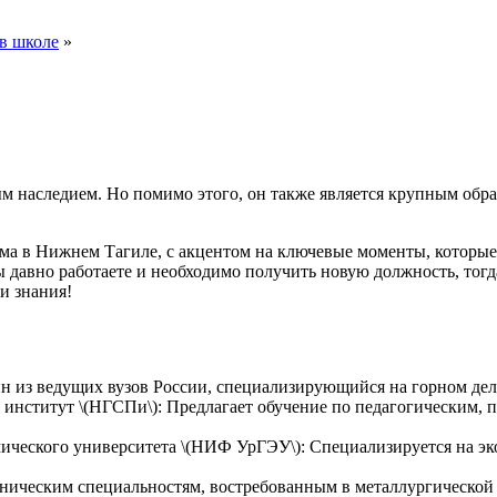
 в школе
»
 наследием. Но помимо этого, он также является крупным об
ма в Нижнем Тагиле, с акцентом на ключевые моменты, которые
ы давно работаете и необходимо получить новую должность, тог
 и знания!
н из ведущих вузов России, специализирующийся на горном деле
институт \(НГСПи\): Предлагает обучение по педагогическим, 
ического университета \(НИФ УрГЭУ\): Специализируется на эк
ническим специальностям, востребованным в металлургическо