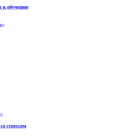
с к обучению
ь»
ь»
со стрессом