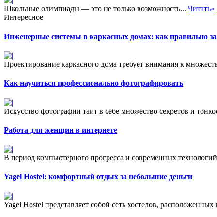
Школьные олимпиады — это не только возможность...
Читать»
Интересное
Инженерные системы в каркасных домах: как правильно за
Проектирование каркасного дома требует внимания к множеству
Как научиться профессионально фотографировать
Искусство фотографии таит в себе множество секретов и тонкос
Работа для женщин в интернете
В период компьютерного прогресса и современных технологий
Yagel Hostel: комфортный отдых за небольшие деньги
Yagel Hostel представляет собой сеть хостелов, расположенных