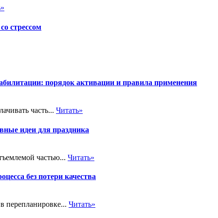
ь»
со стрессом
еабилитации: порядок активации и правила применения
ачивать часть...
Читать»
вные идеи для праздника
тъемлемой частью...
Читать»
оцесса без потери качества
в перепланировке...
Читать»