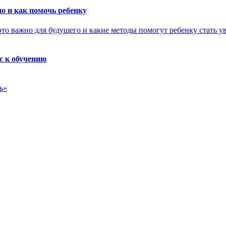
о и как помочь ребенку
с к обучению
ь»