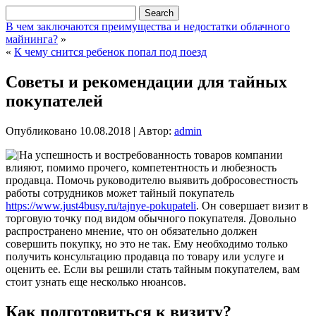
В чем заключаются преимущества и недостатки облачного
майнинга?
»
«
К чему снится ребенок попал под поезд
Советы и рекомендации для тайных
покупателей
Опубликовано
10.08.2018
|
Автор:
admin
На успешность и востребованность товаров компании
влияют, помимо прочего, компетентность и любезность
продавца. Помочь руководителю выявить добросовестность
работы сотрудников может тайный покупатель
https://www.just4busy.ru/tajnye-pokupateli
. Он совершает визит в
торговую точку под видом обычного покупателя. Довольно
распространено мнение, что он обязательно должен
совершить покупку, но это не так. Ему необходимо только
получить консультацию продавца по товару или услуге и
оценить ее. Если вы решили стать тайным покупателем, вам
стоит узнать еще несколько нюансов.
Как подготовиться к визиту?