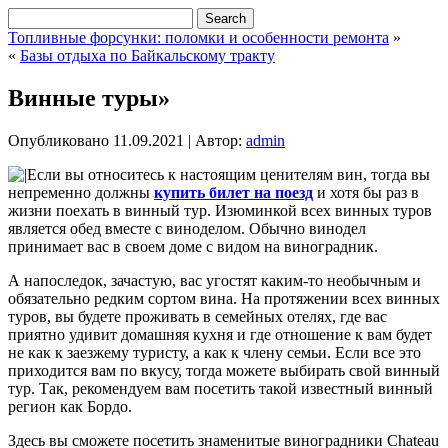
Топливные форсунки: поломки и особенности ремонта
»
«
Базы отдыха по Байкальскому тракту
Винные туры»
Опубликовано
11.09.2021
|
Автор:
admin
Если вы относитесь к настоящим ценителям вин, тогда вы
непременно должны
купить билет на поезд
и хотя бы раз в
жизни поехать в винный тур. Изюминкой всех винных туров
является обед вместе с виноделом. Обычно винодел
принимает вас в своем доме с видом на виноградник.
А напоследок, зачастую, вас угостят каким-то необычным и
обязательно редким сортом вина. На протяжении всех винных
туров, вы будете проживать в семейных отелях, где вас
приятно удивит домашняя кухня и где отношение к вам будет
не как к заезжему туристу, а как к члену семьи. Если все это
приходится вам по вкусу, тогда можете выбирать свой винный
тур. Так, рекомендуем вам посетить такой известный винный
регион как Бордо.
Здесь вы сможете посетить знаменитые виноградники Chateau