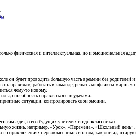
»
бы
 только физическая и интеллектуальная, но и эмоциональная ад
школе он будет проводить большую часть времени без родителей 
вать правилам, работать в команде, решать конфликты мирным 
читься чему-то новому.
силы, способность справляться с неудачами.
еприятные ситуации, контролировать свои эмоции.
его там ждет, о его будущих учителях и одноклассниках.
ьную жизнь, например, «Урок», «Перемена», «Школьный день».
ют о приключениях первоклассников и о том, как они адаптирую