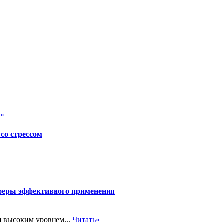
ь»
со стрессом
феры эффективного применения
я высоким уровнем...
Читать»