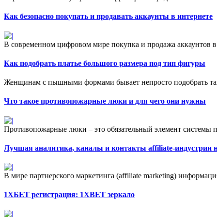
Как безопасно покупать и продавать аккаунты в интернете
В современном цифровом мире покупка и продажа аккаунтов в 
Как подобрать платье большого размера под тип фигуры
Женщинам с пышными формами бывает непросто подобрать так
Что такое противопожарные люки и для чего они нужны
Противопожарные люки – это обязательный элемент системы 
Лучшая аналитика, каналы и контакты affiliate-индустрии н
В мире партнерского маркетинга (affiliate marketing) информаци
1ХБЕТ регистрация: 1XBET зеркало