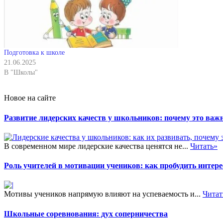
Подготовка к школе
21.06.2025
В "Школы"
Новое на сайте
Развитие лидерских качеств у школьников: почему это важн
В современном мире лидерские качества ценятся не...
Читать»
Роль учителей в мотивации учеников: как пробудить интере
Мотивы учеников напрямую влияют на успеваемость и...
Читат
Школьные соревнования: дух соперничества