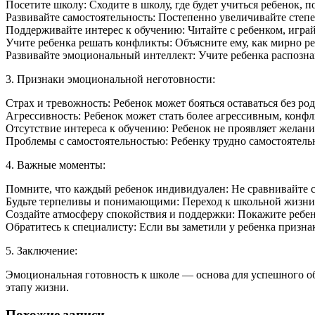
Посетите школу: Сходите в школу, где будет учиться ребенок, п
Развивайте самостоятельность: Постепенно увеличивайте степ
Поддерживайте интерес к обучению: Читайте с ребенком, игра
Учите ребенка решать конфликты: Объясните ему, как мирно р
Развивайте эмоциональный интеллект: Учите ребенка распозна
3. Признаки эмоциональной неготовности:
Страх и тревожность: Ребенок может бояться оставаться без род
Агрессивность: Ребенок может стать более агрессивным, конфл
Отсутствие интереса к обучению: Ребенок не проявляет желани
Проблемы с самостоятельностью: Ребенку трудно самостоятельно
4. Важные моменты:
Помните, что каждый ребенок индивидуален: Не сравнивайте с
Будьте терпеливы и понимающими: Переход к школьной жизни 
Создайте атмосферу спокойствия и поддержки: Покажите ребен
Обратитесь к специалисту: Если вы заметили у ребенка призна
5. Заключение:
Эмоциональная готовность к школе — основа для успешного об
этапу жизни.
Похожие записи