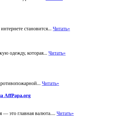
интернете становится...
Читать»
ую одежду, которая...
Читать»
противопожарной...
Читать»
а AffPapa.org
я — это главная валюта....
Читать»