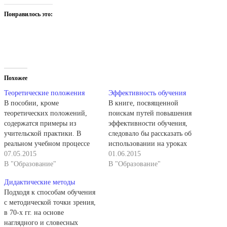
Понравилось это:
Похожее
Теоретические положения
Эффективность обучения
В пособии, кроме
В книге, посвященной
теоретических положений,
поискам путей повышения
содержатся примеры из
эффективности обучения,
учительской практики. В
следовало бы рассказать об
реальном учебном процессе
использовании на уроках
преподавание и учение тесно
07.05.2015
истории компьютерной
01.06.2015
переплетаются между собой.
В "Образование"
техники. Но автор не
В "Образование"
В книге они рассмотрены не
затрагивает эту проблему, так
Дидактические методы
только вместе, но и раздельно.
как в ее решении еще нет
Подходя к способам обучения
Это позволяет полнее
даже минимального
с методической точки зрения,
показать специфику
методического опыта, кроме
в 70-х гг. на основе
деятельности учителя и
первых попыток использовать
наглядного и словесных
учащихся, подчеркнуть общие
компьютер для проверки