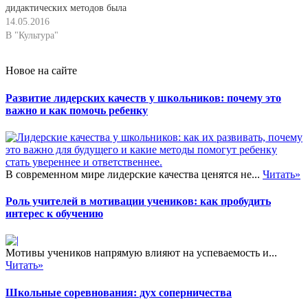
дидактических методов была
черты, особенности и
знаний учащихся.
разработана система
14.05.2016
закономерности. Структура
Использование компьютеров в
словесных и наглядных
В "Культура"
книги порождает
обучении истории —…
Методических приемов
неизбежные…
преподавания и учения,
Новое на сайте
которая вместе с
соответствующими !
Развитие лидерских качеств у школьников: почему это
методическими средствами
важно и как помочь ребенку
отвечает особенностям
учебного исторического
материала, целям обучения
истории и познавательным
возможностям учащихся
В современном мире лидерские качества ценятся не...
Читать»
разных уровней обучаемости.
Роль учителей в мотивации учеников: как пробудить
…
интерес к обучению
Мотивы учеников напрямую влияют на успеваемость и...
Читать»
Школьные соревнования: дух соперничества