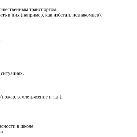
 общественным транспортом.
ть в них (например, как избегать незнакомцев).
с.
 ситуациях.
ожар, землетрясение и т.д.).
сности в школе.
и.