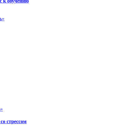
с к обучению
ь»
ь»
со стрессом