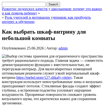
Развитие лидерских качеств у школьников: почему это важно
и как помочь ребенку
»
«
Роль учителей в мотивации учеников: как пробудить
интерес к обучению
Как выбрать шкаф-витрину для
небольшой комнаты
Опубликовано
25.06.2026
|
Автор:
admin
Выбор системы хранения для ограниченного пространства
требует рационального подхода. Главная задача — совместить
демонстрационную функцию с вместительностью, не
перегружая интерьер. Для малогабаритных помещений
оптимальным решением служит узкий вертикальный шкаф-
витрина
https://mebel.store/127-shkafy-vitriny
. Такая
конструкция использует невостребованные зоны и визуально
приподнимает потолок. Стеклянные фасады создают эффект
глубины, а встроенная подсветка усиливает ощущение
воздушности. Прозрачные поверхности снижают уровень
визуального шума, что критически важно для сохранения
эргономики.