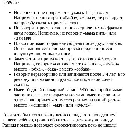
ребёнок:
Не лепечет и не подражает звукам к 1–1,5 годам.
Например, не повторяет «ба-ба», «ма-ма», не реагирует
на просьбу сказать простые слоги.
Не говорит простых слов и не соединяет их во фразы к
двум годам. Например, не говорит «мама пить» или
«дай мяч».
Плохо понимает обращённую речь после двух годиков.
Он не выполняет простых просьб вроде «принеси
игрушку» или «покажи нос».
Заменяет или пропускает звуки в словах к 4-5 годам.
Например, говорит «сапка» вместо «шапка», «йубка»
вместо «юбка», «бака» вместо «собака».
Говорит неразборчиво или запинается после 3-4 лет. Его
речь звучит смазанно, трудно понять, что он хочет
сказать.
Имеет бедный словарный запас. Ребёнок с проблемами
часто показывает предметы жестами вместо слов, или
одно слово применяет вместо разных названий («это»
вместо «машинка», «мяч» или «кукла»).
Если хотя бы несколько пунктов совпадают с поведением
вашего ребёнка, срочно обратитесь к детскому логопеду.
Ранняя помощь позволяет скорректировать речь до школы,