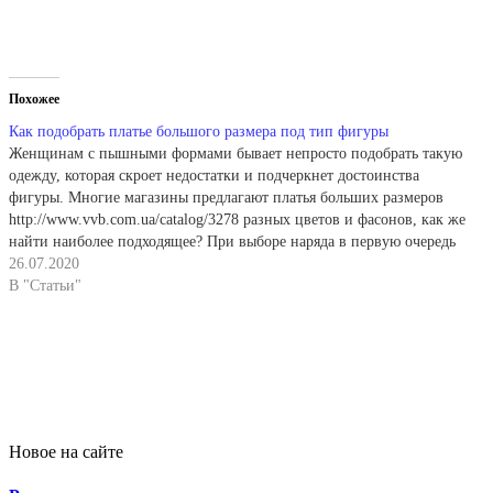
Похожее
Как подобрать платье большого размера под тип фигуры
Женщинам с пышными формами бывает непросто подобрать такую
одежду, которая скроет недостатки и подчеркнет достоинства
фигуры. Многие магазины предлагают платья больших размеров
http://www.vvb.com.ua/catalog/3278 разных цветов и фасонов, как же
найти наиболее подходящее? При выборе наряда в первую очередь
определите свой тип фигуры: яблоко, груша, песочные часы,
26.07.2020
треугольник или прямоугольник. Полезные…
В "Статьи"
Новое на сайте