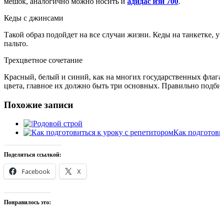
мешок, аналогично можно носить и
адидас изи 700
.
Кеды с джинсами
Такой образ подойдет на все случаи жизни. Кеды на танкетке, 
пальто.
Трехцветное сочетание
Красный, белый и синий, как на многих государственных флагах
цвета, главное их должно быть три основных. Правильно подби
Похожие записи
Родовой строй
Как подготов
Поделиться ссылкой:
Facebook
X
Понравилось это: