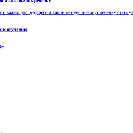
о и как помочь ребенку
с к обучению
ь»
ь»