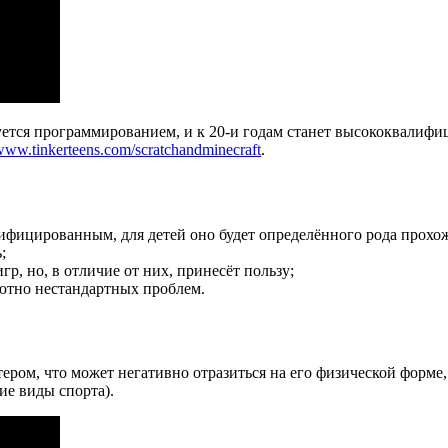
есуется программированием, и к 20-и годам станет высококвали
/www.tinkerteens.com/scratchandminecraft
.
ифицированным, для детей оно будет определённого рода прохо
;
р, но, в отличие от них, принесёт пользу;
ютно нестандартных проблем.
ром, что может негативно отразиться на его физической форме, 
ие виды спорта).