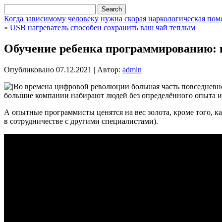
Когда зависимому человеку нужна скорая наркологическая по
«
USB нагреватель способен сохранить ваш чай теплым
Обучение ребенка программированию:
Опубликовано
07.12.2021
|
Автор:
admin
Во времена цифровой революции большая часть повседневно
большие компании набирают людей без определённого опыта и 
А опытные программисты ценятся на вес золота, кроме того, 
в сотрудничестве с другими специалистами).