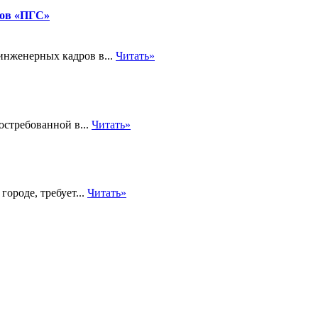
тов «ПГС»
нженерных кадров в...
Читать»
востребованной в...
Читать»
ороде, требует...
Читать»