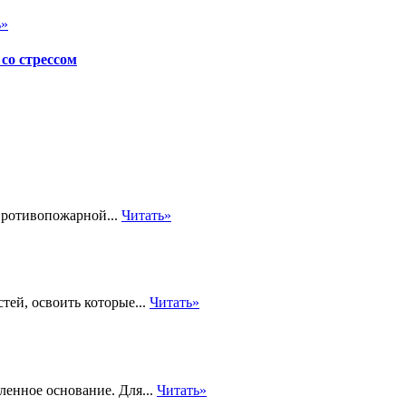
ь»
со стрессом
противопожарной...
Читать»
тей, освоить которые...
Читать»
ленное основание. Для...
Читать»