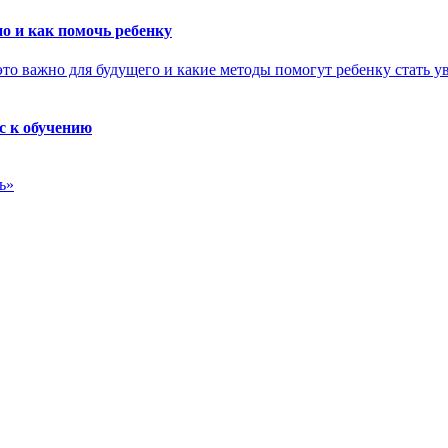
о и как помочь ребенку
с к обучению
ь»