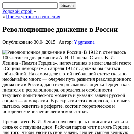
Родовой строй
»
«
Прием устного сочинения
Революционное движение в России
Опубликовано
30.04.2015
|
Автор:
Yggmeena
«В 1912 г. отмечалось
100-летие со дня рождения А. И. Герцена. Статья В. И.
Ленина «Памяти Герцена», напечатанная в нелегальной газете
«Социал-демократ» 25 апреля 1912 г., должна бы явиться
юбилейной. На самом деле в этой небольшой статье сказано
необычайно много — очерчен путь развития революционного
движения в России, дана исчерпывающая оценка Герцена как
писателя и революционера, определены особенности
текущего политического
момента и указаны задачи русской
социал — демократии. В раскрытии этих вопросов, которые я
пытаюсь осветить в реферате, состоит теоретическое и
историческое значение ленинской статьи.
Прежде всего В. И. Ленин поясняет цель написания статьи и
связь ее с текущим днем. Рабочая партия чтит память Герцена
для того, чтобы уяснить свои задачи. Герцен сыграл великую