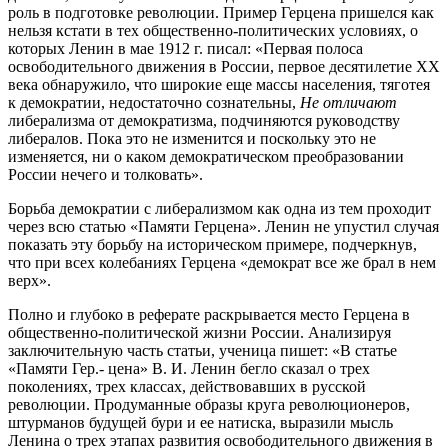
роль в подготовке революции. Пример Герцена пришелся как
нельзя кстати в тех общественно-политических условиях, о
которых Ленин в мае 1912 г. писал: «Первая полоса
освободительного движения в России, первое десятилетие XX
века обнаружило, что широкие еще массы населения, тяготея
к демократии, недостаточно сознательны,
Не отличают
либерализма от демократизма, подчиняются руководству
либералов. Пока это не изменится и поскольку это не
изменяется, ни о каком демократическом преобразовании
России нечего и толковать».
Борьба демократии с либерализмом как одна из тем проходит
через всю статью «Памяти Герцена». Ленин не упустил случая
показать эту борьбу на историческом примере, подчеркнув,
что при всех колебаниях Герцена «демократ все же брал в нем
верх».
Полно и глубоко в реферате раскрывается место Герцена в
общественно-политической жизни России. Анализируя
заключительную часть статьи, ученица пишет: «В статье
«Памяти Гер.- цена» В. И. Ленин бегло сказал о трех
поколениях, трех классах, действовавших в русской
революции. Продуманные образы круга революционеров,
штурманов будущей бури и ее натиска, выразили мысль
Ленина о трех этапах развития освободительного движения в