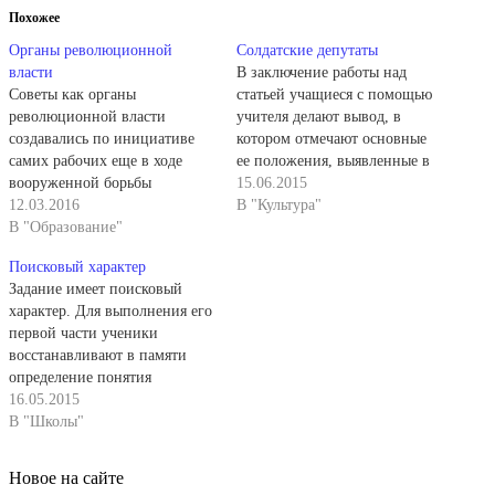
Похожее
Органы революционной
Солдатские депутаты
власти
В заключение работы над
Советы как органы
статьей учащиеся с помощью
революционной власти
учителя делают вывод, в
создавались по инициативе
котором отмечают основные
самих рабочих еще в ходе
ее положения, выявленные в
вооруженной борьбы
ходе анализа текста. Проверяя
15.06.2015
петроградского пролетариата.
12.03.2016
знания, учительница
В "Культура"
Петроградский Совет под
В "Образование"
предлагает ученикам ответить
влиянием большевиков
на вопросы и выполнить
Поисковый характер
поддержал инициативу
задания, относящиеся к двум
Задание имеет поисковый
рабочих по созданию на
основным положениям
характер. Для выполнения его
фабриках и заводах рабочей
статьи. Приводим ответ
первой части ученики
милиции, ставшей зародышем
учительницы на вопрос
восстанавливают в памяти
Красной гвардии, взял под
«Подтвердите известными
определение понятия
свой контроль
вам историческими фактами
«промышленный переворот»
16.05.2015
государственный банк и
положение,…
и применяют его к анализу
В "Школы"
Монетный двор, запретил
излагаемого материала. Эту
выход черносотенных газет…
часть задания учащиеся
Новое на сайте
делают в уме. Но для решения