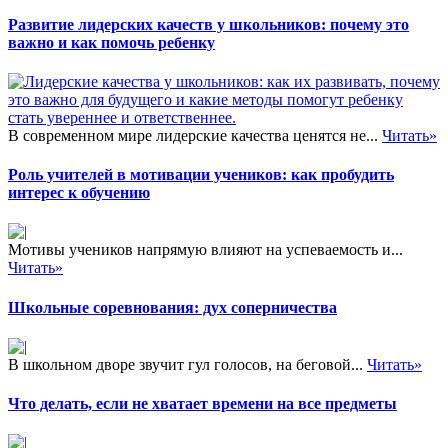
его второй части необходимо
Развитие лидерских качеств у школьников: почему это
избрать адекватный
важно и как помочь ребенку
письменный или письменно-
графический прием. Сильные
ученики самостоятельно
избирают составление
конкретизирующей…
В современном мире лидерские качества ценятся не...
Читать»
Роль учителей в мотивации учеников: как пробудить
интерес к обучению
Мотивы учеников напрямую влияют на успеваемость и...
Читать»
Школьные соревнования: дух соперничества
В школьном дворе звучит гул голосов, на беговой...
Читать»
Что делать, если не хватает времени на все предметы