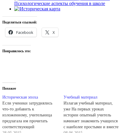
Психологические аспекты обучения в школе
Историческая карта
Поделиться ссылкой:
Facebook
X
Понравилось это:
Похожее
Историческая эпоха
Учебный материал
Если ученики затруднялись
Излагая учебный материал,
что-то добавить к
уже На первых уроках
изложенному, учительница
истории опытный учитель
предлагала им прочитать
начинает знакомить учащихся
соответствующий
с наиболее простыми и вместе
художественно-исторический
28.05.2015
с тем необходимыми
08.06.2015