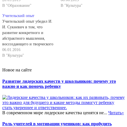
рассказ и подготовить
В "Образование"
приемами учебной работы.
В "Культура"
пересказ ярких мест
Он называет вводимый
Учительский опыт
прочитанного близко к тексту.
прием, говорит о его
Учительский опыт убедил И.
При этом она стремилась
назначении, о правилах
И. Сукневич в том, что
сочетать ответы с
использования при изучении
развитие конкретного и
использованием
определенного исторического
абстрактного мышления,
дополнительной литературы с
материала. В более старших
воссоздающего и творческого
ответами по изложению
классах в дополнение к этому
воображения необходимо
06.01.2016
учителя. Наиболее слабым
учитель знакомит…
специально планировать и
В "Культура"
ученикам давались задания
планомерно проводить,
выучить из прочитанных
выделяя для работы даже
рассказов и книг наиболее…
Новое на сайте
внеурочное время. Она учила
детей, как правильно
Развитие лидерских качеств у школьников: почему это
анализировать, сравнивать,
важно и как помочь ребенку
конкретизировать и обобщать
образно изучаемые факты. В
результате развитие
познавательных
возможностей
В современном мире лидерские качества ценятся не...
Читать»
четвероклассников
Роль учителей в мотивации учеников: как пробудить
продвигалось…