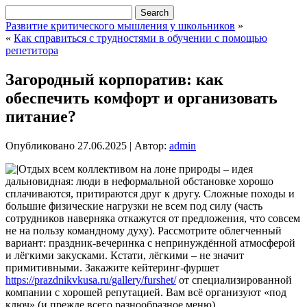
Развитие критического мышления у школьников
»
«
Как справиться с трудностями в обучении с помощью
репетитора
Загородный корпоратив: как
обеспечить комфорт и организовать
питание?
Опубликовано
27.06.2025
|
Автор:
admin
Отдых всем коллективом на лоне природы – идея
дальновидная: люди в неформальной обстановке хорошо
сплачиваются, притираются друг к другу. Сложные походы и
большие физические нагрузки не всем под силу (часть
сотрудников наверняка откажутся от предложения, что совсем
не на пользу командному духу). Рассмотрите облегченный
вариант: праздник-вечеринка с непринуждённой атмосферой
и лёгкими закусками. Кстати, лёгкими – не значит
примитивными. Закажите кейтеринг-фуршет
https://prazdnikvkusa.ru/gallery/furshet/
от специализированной
компании с хорошей репутацией. Вам всё организуют «под
ключ» (и прежде всего разнообразное меню).