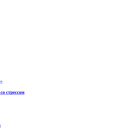
ь»
со стрессом
и