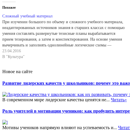
Похожее
Сложный учебный материал
При изучении большого по объему и сложного учебного материала,
неадаптированных источников знания в старших классах с помощью
умения составлять развернутые тезисные планы вырабатывается
прием тезирования, а затем и конспектирования. На основе умения
вычерчивать и заполнять однолинейные логические схемы —
цепочки относительно простых причинно-следственных связей
23.04.2016
формируется прием составления двух - и…
В "Культура"
Новое на сайте
Развитие лидерских качеств у школьников: почему это важн
В современном мире лидерские качества ценятся не...
Читать»
Роль учителей в мотивации учеников: как пробудить интере
Мотивы учеников напрямую влияют на успеваемость и...
Читат