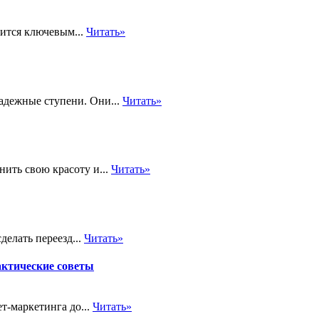
ится ключевым...
Читать»
адежные ступени. Они...
Читать»
ить свою красоту и...
Читать»
елать переезд...
Читать»
актические советы
т-маркетинга до...
Читать»