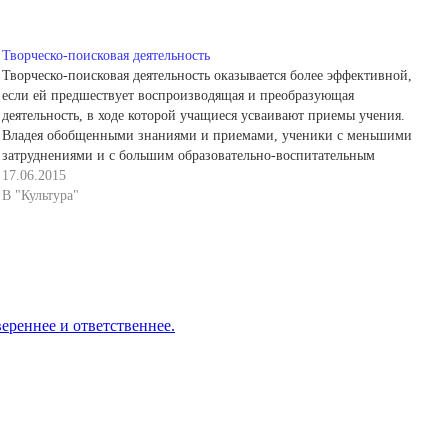
Творческо-поисковая деятельность
Творческо-поисковая деятельность оказывается более эффективной,
если ей предшествует воспроизводящая и преобразующая
деятельность, в ходе которой учащиеся усваивают приемы учения.
Владея обобщенными знаниями и приемами, ученики с меньшими
затруднениями и с большим образовательно-воспитательным
эффектом решают познавательные задания повышенной трудности.
17.06.2015
Обучение приемам учебной работы создает условия для вызревания у
В "Культура"
школьников многих познавательных…