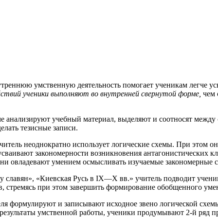
треннюю умственную деятельность помогает ученикам легче ус
ствий ученики выполняют во внутренней свернутой форме,
чем 
уме анализируют учебный материал, выделяют и соотносят между
елать тезисные записи.
читель неоднократно использует логические схемы. При этом он
 усваивают закономерности возникновения антагонистических кл
 они овладевают умением осмысливать изучаемые закономерные 
 у славян», «Киевская Русь в IX—X вв.» учитель подводит учен
в, стремясь при этом завершить формирование обобщенного уме
ля формулируют и записывают исходное звено логической схемы
результаты умственной работы, ученики продумывают 2-й ряд п