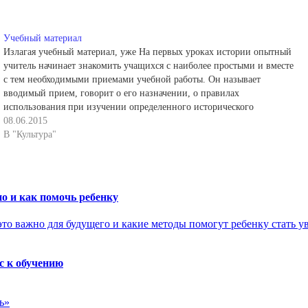
Учебный материал
Излагая учебный материал, уже На первых уроках истории опытный
учитель начинает знакомить учащихся с наиболее простыми и вместе
с тем необходимыми приемами учебной работы. Он называет
вводимый прием, говорит о его назначении, о правилах
использования при изучении определенного исторического
материала. В более старших классах в дополнение к этому учитель
08.06.2015
знакомит…
В "Культура"
о и как помочь ребенку
с к обучению
ь»