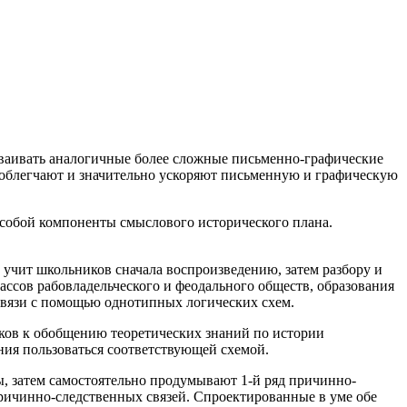
ваивать аналогичные более сложные письменно-графические
облегчают и значительно ускоряют письменную и графическую
 собой
компоненты смыслового исторического плана.
 учит школьников сначала воспроизведению, затем разбору и
ассов рабовладельческого и феодального обществ, образования
связи с помощью однотипных логических схем.
иков к обобщению теоретических знаний по истории
ния пользоваться соответствующей схемой.
, затем самостоятельно продумывают 1-й ряд причинно-
ричинно-следственных связей. Спроектированные в уме обе