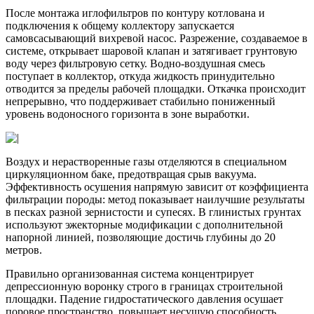
После монтажа иглофильтров по контуру котлована и
подключения к общему коллектору запускается
самовсасывающий вихревой насос. Разрежение, создаваемое в
системе, открывает шаровой клапан и затягивает грунтовую
воду через фильтровую сетку. Водно-воздушная смесь
поступает в коллектор, откуда жидкость принудительно
отводится за пределы рабочей площадки. Откачка происходит
непрерывно, что поддерживает стабильно пониженный
уровень водоносного горизонта в зоне выработки.
Воздух и нерастворенные газы отделяются в специальном
циркуляционном баке, предотвращая срыв вакуума.
Эффективность осушения напрямую зависит от коэффициента
фильтрации породы: метод показывает наилучшие результаты
в песках разной зернистости и супесях. В глинистых грунтах
используют эжекторные модификации с дополнительной
напорной линией, позволяющие достичь глубины до 20
метров.
Правильно организованная система концентрирует
депрессионную воронку строго в границах строительной
площадки. Падение гидростатического давления осушает
поровое пространство, повышает несущую способность