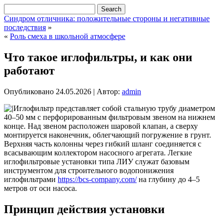
Синдром отличника: положительные стороны и негативные
последствия
»
«
Роль смеха в школьной атмосфере
Что такое иглофильтры, и как они
работают
Опубликовано
24.05.2026
|
Автор:
admin
Иглофильтр представляет собой стальную трубу диаметром
40–50 мм с перфорированным фильтровым звеном на нижнем
конце. Над звеном расположен шаровой клапан, а сверху
монтируется наконечник, облегчающий погружение в грунт.
Верхняя часть колонны через гибкий шланг соединяется с
всасывающим коллектором насосного агрегата.
Легкие
иглофильтровые установки типа ЛИУ служат базовым
инструментом для строительного водопонижения
иглофильтрами
https://bcs-company.com/
на глубину до 4–5
метров от оси насоса.
Принцип действия установки