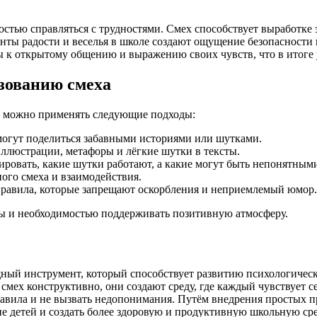
остью справляться с трудностями. Смех способствует выработке
ты радости и веселья в школе создают ощущение безопасности и
ны к открытому общению и выражению своих чувств, что в итоге
зованию смеха
, можно применять следующие подходы:
 могут поделиться забавными историями или шутками.
иллюстрации, метафоры и лёгкие шутки в тексты.
ировать, какие шутки работают, а какие могут быть непонятным
ого смеха и взаимодействия.
правила, которые запрещают оскорбления и неприемлемый юмор.
бы и необходимостью поддерживать позитивную атмосферу.
мощный инструмент, который способствует развитию психологи
 смех конструктивно, они создают среду, где каждый чувствует
авила и не вызвать недопонимания. Путём внедрения простых п
е детей и создать более здоровую и продуктивную школьную сре