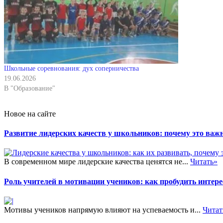
Школьные соревнования: дух соперничества
19.06.2026
В "Образование"
Новое на сайте
Развитие лидерских качеств у школьников: почему это важн
В современном мире лидерские качества ценятся не...
Читать»
Роль учителей в мотивации учеников: как пробудить интере
Мотивы учеников напрямую влияют на успеваемость и...
Читат