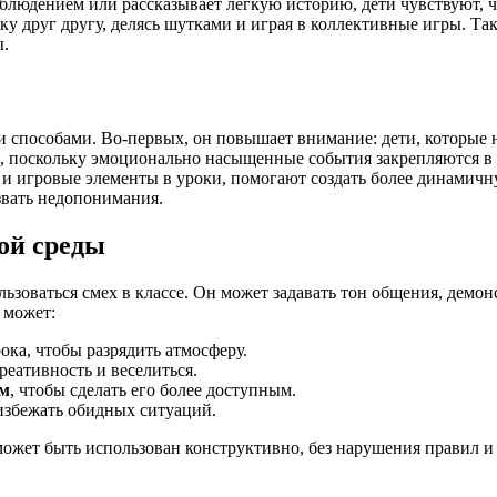
аблюдением или рассказывает лёгкую историю, дети чувствуют, ч
жку друг другу, делясь шутками и играя в коллективные игры. 
ы.
 способами. Во-первых, он повышает внимание: дети, которые н
, поскольку эмоционально насыщенные события закрепляются в п
 и игровые элементы в уроки, помогают создать более динамич
звать недопонимания.
ой среды
ьзоваться смех в классе. Он может задавать тон общения, демонст
 может:
ока, чтобы разрядить атмосферу.
креативность и веселиться.
ом
, чтобы сделать его более доступным.
 избежать обидных ситуаций.
может быть использован конструктивно, без нарушения правил и