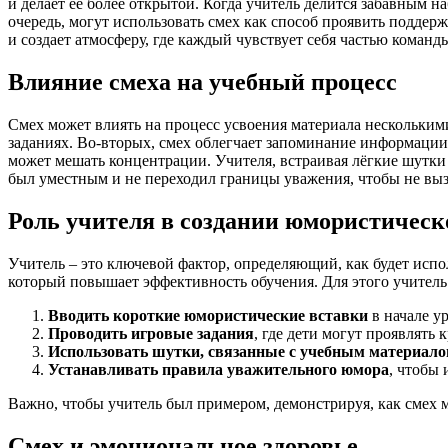
и делает её более открытой. Когда учитель делится забавным н
очередь, могут использовать смех как способ проявить поддер
и создает атмосферу, где каждый чувствует себя частью команд
Влияние смеха на учебный процесс
Смех может влиять на процесс усвоения материала несколькими
заданиях. Во-вторых, смех облегчает запоминание информации
может мешать концентрации. Учителя, встраивая лёгкие шутки
был уместным и не переходил границы уважения, чтобы не вы
Роль учителя в создании юмористическ
Учитель – это ключевой фактор, определяющий, как будет испол
который повышает эффективность обучения. Для этого учитель
Вводить короткие юмористические вставки
в начале ур
Проводить игровые задания
, где дети могут проявлять 
Использовать шутки, связанные с учебным материал
Устанавливать правила уважительного юмора
, чтобы
Важно, чтобы учитель был примером, демонстрируя, как смех 
Смех и эмоциональное здоровье