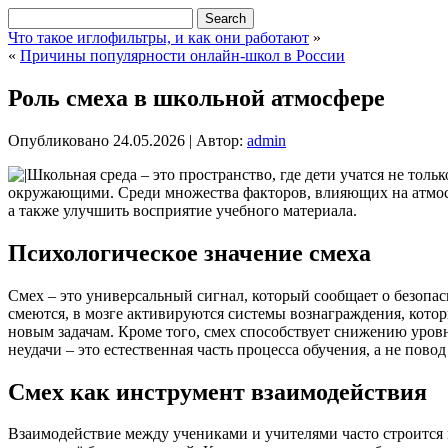
Что такое иглофильтры, и как они работают
»
«
Причины популярности онлайн-школ в России
Роль смеха в школьной атмосфере
Опубликовано
24.05.2026
|
Автор:
admin
Школьная среда – это пространство, где дети учатся не то
окружающими. Среди множества факторов, влияющих на атмосфе
а также улучшить восприятие учебного материала.
Психологическое значение смеха
Смех – это универсальный сигнал, который сообщает о безопас
смеются, в мозге активируются системы вознаграждения, котор
новым задачам. Кроме того, смех способствует снижению уровн
неудачи – это естественная часть процесса обучения, а не повод
Смех как инструмент взаимодействия
Взаимодействие между учениками и учителями часто строится