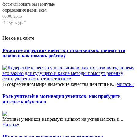
формулировать развернутые
задания, по возможности
отдельных курсов, их
определения целей всех
двух урозней трудности для
разделов, тем и уроков исходя
уроков. В поисках конкретной
05.06.2015
выбора учащимися разной
из содержания, заложенного в
помощи они обращаются к
В "Культура"
обучаемости: один
программах и учебниках.…
курсовым пособиям. Однако
преимущественно Для
там нужную помощь они
сильных, другой для слабых
Новое на сайте
находят не всегда.
учеников; в соответствии с
Перелистаем курсовые
ожидаемыми результатами
Развитие лидерских качеств у школьников: почему это
методические пособия по
обучения…
важно и как помочь ребенку
истории, изданные за
последние 5—10 лет. Прежде
всего, мы не встретим там…
В современном мире лидерские качества ценятся не...
Читать»
Роль учителей в мотивации учеников: как пробудить
интерес к обучению
Мотивы учеников напрямую влияют на успеваемость и...
Читать»
Школьные соревнования: дух соперничества