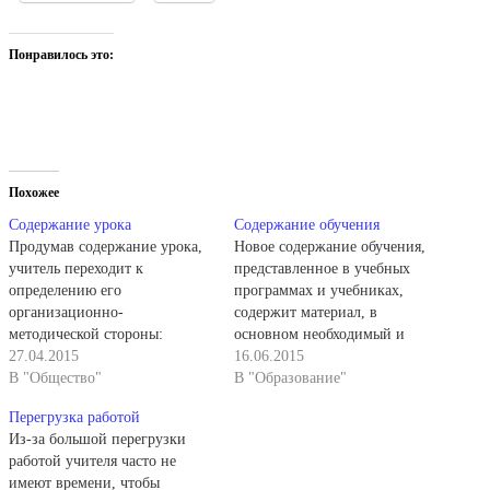
Понравилось это:
Похожее
Содержание урока
Содержание обучения
Продумав содержание урока,
Новое содержание обучения,
учитель переходит к
представленное в учебных
определению его
программах и учебниках,
организационно-
содержит материал, в
методической стороны:
основном необходимый и
отбирает приемы
27.04.2015
достаточный для реализации
16.06.2015
преподавания и учения,
В "Общество"
заданных обществом целей.
В "Образование"
адекватные его целям,
Это позволяет учителям,
Перегрузка работой
содержанию и
авторам курсовых и
Из-за большой перегрузки
познавательным
методических пособий и
работой учителя часто не
возможностям учащихся;
поурочных методразработок
имеют времени, чтобы
формулирует познавательные
определять цели изучения