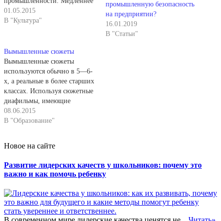
промышленности. Медленнее
промышленную безопасность
они проникали на
01.05.2015
на предприятии?
металлургические и
В "Культура"
16.01.2019
металлообрабатывающие
В "Статьи"
предприятия Урала, а также
на суконные, льняные и
Вымышленные сюжеты
пеньковые мануфактуры, где
Вымышленные сюжеты
господствовал подневольный
используются обычно в 5—6-
крепостной труд крестьян.
х, а реальные в более старших
Эти предприятия отставали в
классах. Используя сюжетные
своем развитии от тех, на
диафильмы, имеющие
которых применялись
вымышленную или реальную
08.06.2015
машины. Не трудно…
основу, московский учитель,
В "Образование"
кандидат педагогических наук
Г. И. Годер конструирует свой
Новое на сайте
рассказ с помощью рисунков
и надписей на кадрах фильма.
Развитие лидерских качеств у школьников: почему это
При этом надписи он не
важно и как помочь ребенку
просто читает, подобно
актеру, он лицедействует,…
В современном мире лидерские качества ценятся не...
Читать»