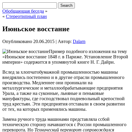
Обобщающая беседа
»
«
Стереотипный план
Июньское восстание
Опубликовано
20.06.2015
|
Автор:
Dalarn
Пример подобного изложения на тему
«Июньское восстание 1848 г. в Париже. Установление Второй
империи» содержится в упомянутой книге Н. Г. Дайри.
Вслед за хлопчатобумажной промышленностью машины
внедрялись постепенно и в другие отрасли промышленного
производства. Медленнее они проникали на
металлургические и металлообрабатывающие предприятия
Урала, а также на суконные,
льняные и пеньковые
мануфактуры, где господствовал подневольный крепостной
труд крестьян. Эти предприятия отставали в своем развитии
от тех, на которых применялись машины.
Замена ручного труда машинами представляла ссбой
техническую сторону начавшегося с России промышленного
переворота. Но
Технический переворот сопровождался