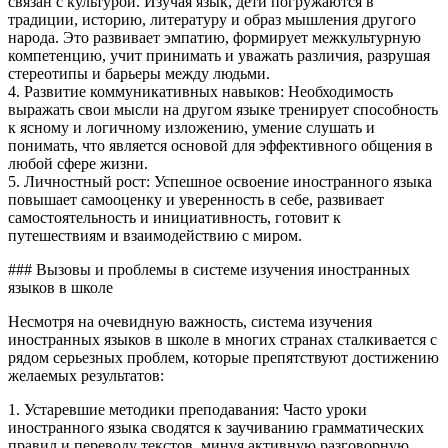
связан с культурой. Изучая язык, дети погружаются в
традиции, историю, литературу и образ мышления другого
народа. Это развивает эмпатию, формирует межкультурную
компетенцию, учит принимать и уважать различия, разрушая
стереотипы и барьеры между людьми.
4. Развитие коммуникативных навыков: Необходимость
выражать свои мысли на другом языке тренирует способность
к ясному и логичному изложению, умение слушать и
понимать, что является основой для эффективного общения в
любой сфере жизни.
5. Личностный рост: Успешное освоение иностранного языка
повышает самооценку и уверенность в себе, развивает
самостоятельность и инициативность, готовит к
путешествиям и взаимодействию с миром.
### Вызовы и проблемы в системе изучения иностранных
языков в школе
Несмотря на очевидную важность, система изучения
иностранных языков в школе в многих странах сталкивается с
рядом серьезных проблем, которые препятствуют достижению
желаемых результатов:
1. Устаревшие методики преподавания: Часто уроки
иностранного языка сводятся к заучиванию грамматических
правил и переводу текстов, минуя активную разговорную