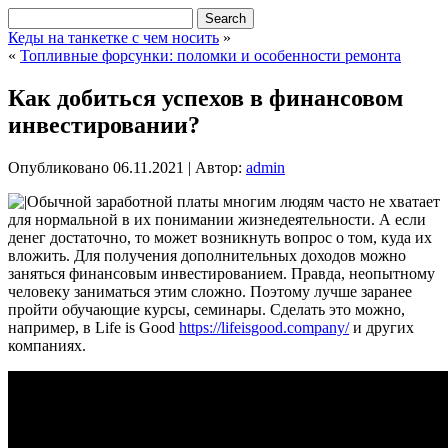
Кеды на танкетке с чем носить
»
«
Топливные форсунки: поломки и особенности ремонта
Как добиться успехов в финансовом
инвестировании?
Опубликовано
06.11.2021
|
Автор:
admin
Обычной заработной платы многим людям часто не хватает
для нормальной в их понимании жизнедеятельности. А если
денег достаточно, то может возникнуть вопрос о том, куда их
вложить. Для получения дополнительных доходов можно
заняться финансовым инвестированием.
Правда, неопытному
человеку заниматься этим сложно. Поэтому лучше заранее
пройти обучающие курсы, семинары. Сделать это можно,
например, в Life is Good
https://lifeisgood.company/
и других
компаниях.