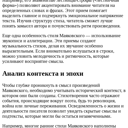
Например, его знаменитые лестницы-строфы («лестничная
форма») позволяют акцентировать внимание читателя на
определенных словах и фразах. Этот прием помогает
выделить главное и подчеркнуть эмоциональное напряжение
текста. Изучив структуру стиха, читатель сможет лучше
понять замысел автора и почувствовать ритм произведения.
Еще одна особенность стиля Маяковского — использование
звукописи и аллитерации. Эти приемы создают
музыкальность стихов, делая их звучание особенно
выразительным. Если внимательно вслушаться в строки,
можно уловить мелодичность и ритмичность, которые
усиливают восприятие смысла.
Анализ контекста и эпохи
Чтобы глубже проникнуть в смысл произведений
Маяковского, необходимо учитывать исторический контекст, в
котором они были созданы. Стихотворения часто отражают
события, происходящие вокруг поэта, будь то революция,
война или личные переживания. Осведомленность о жизни и
деятельности писателя позволит увидеть скрытые смыслы и
подтексты, которые могли бы остаться незамеченными.
Например, многие ранние стихи Маяковского наполнены