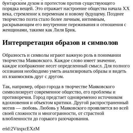
бунтарским духом и протестом против существующего
порядка вещей. Это отражает настроение общества начала XX
века, стремление к переменам и новому будущему. Позднее
творчество поэта стало более личным, интимным,
раскрывающим его внутренние переживания и отношения с
женщинами, такими как Лиля Брик.
Интерпретация образов и символов
Образность и символы играют важную роль в понимании
творчества Маяковского. Каждое слово имеет значение,
каждое изображение несет определенный смысл. Для полного
осознания необходимо уметь анализировать образы и видеть
их взаимосвязь друг с другом.
Так, например, образ города в творчестве Маяковского
символизирует современное общество, его проблемы и
противоречия. Город предстает одновременно источником
вдохновения и объектом критики. Другой распространенный
мотив — любовь. Любовь у Маяковского проявляется во всей
своей сложности и многогранности, от страстной
влюбленности до горького разочарования.
erid:2VtzqxcEXzM