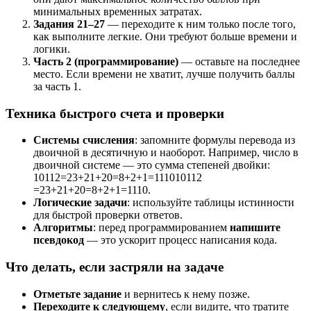
минимальных временных затратах.
Задания 21–27
— переходите к ним только после того,
как выполните легкие. Они требуют больше времени и
логики.
Часть 2 (программирование)
— оставьте на последнее
место. Если времени не хватит, лучше получить баллы
за часть 1.
Техника быстрого счета и проверки
Системы счисления
: запомните формулы перевода из
двоичной в десятичную и наоборот. Например, число в
двоичной системе — это сумма степеней двойки:
10112=23+21+20=8+2+1=1110
101
1
2
=
2
3
+
2
1
+
2
0
=
8
+
2
+
1
=
1
1
10
.
Логические задачи
: используйте таблицы истинности
для быстрой проверки ответов.
Алгоритмы
: перед программированием
напишите
псевдокод
— это ускорит процесс написания кода.
Что делать, если застряли на задаче
Отметьте задание
и вернитесь к нему позже.
Переходите к следующему
, если видите, что тратите