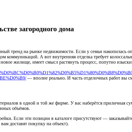
ьстве загородного дома
ный тренд на рынке недвижимости. Если у семьи накопилась опр
дом коммуникаций. А вот внутренняя отделка требует колоссаль
 в новое жилище, имеет смысл растянуть процесс, попутно изыс
%D0%BE%D0%BC%D0%B0%D1%82%D0%B5%D1%80%D0%B8%D0%B
BE%D0%B9/
— вполне реально. И часть отделочных работ вы с
ериалов в одной и той же фирме. У вас наберётся приличная су
ённых объёмов.
 рейки. Если эти позиции в каталоге присутствуют — заказывайте
вам доставят покупку на объект).