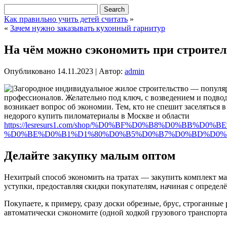
Как правильно учить детей считать
»
«
Зачем нужно заказывать кухонный гарнитур
На чём можно сэкономить при строител
Опубликовано
14.11.2023
|
Автор:
admin
Загородное индивидуальное жилое строительство — популяр
профессионалов. Желательно под ключ, с возведением и подво
возникает вопрос об экономии.
Тем, кто не спешит заселяться
недорого купить пиломатериалы в Москве и области
https://lesresurs1.com/shop/%D0%BF%D0%B8%D0%BB
%D0%BE%D0%B1%D1%80%D0%B5%D0%B7%D0%BD%D0%
Делайте закупку малым оптом
Нехитрый способ экономить на тратах — закупить комплект мат
уступки, предоставляя скидки покупателям, начиная с определ
Покупаете, к примеру, сразу доски обрезные, брус, строганные
автоматически сэкономите (одной ходкой грузового транспорта 