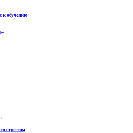
с к обучению
ь»
ь»
со стрессом