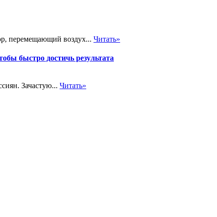
р, перемещающий воздух...
Читать»
тобы быстро достичь результата
сиян. Зачастую...
Читать»