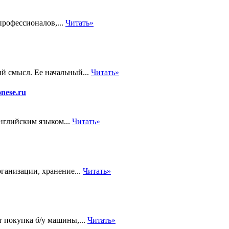
рофессионалов,...
Читать»
й смысл. Ее начальный...
Читать»
nese.ru
нглийским языком...
Читать»
ганизации, хранение...
Читать»
т покупка б/у машины,...
Читать»