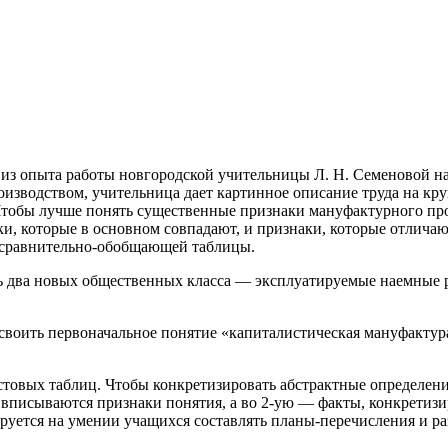
из опыта работы новгородской учительницы Л. Н. Семеновой на
зводством, учительница дает картинное описание труда на кру
Чтобы лучше понять существенные
признаки мануфактурного про
аки, которые в основном совпадают, и признаки, которые отлича
я сравнительно-обобщающей таблицы.
два новых общественных класса — эксплуатируемые наемные раб
воить первоначальное понятие «капиталистическая мануфактура
стовых таблиц. Чтобы конкретизировать абстрактные определени
 вписываются признаки понятия, а во 2-ую — факты, конкретиз
ируется на умении учащихся составлять планы-перечисления и р