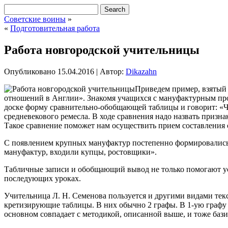
Советские воины
»
«
Подготовительная работа
Работа новгородской учительницы
Опубликовано
15.04.2016
|
Автор:
Dikazahn
Приведем пример, взятый 
отношений в Англии». Знакомя учащихся с мануфактурным прои
доске форму сравнительно-обобщающей таблицы и говорит: «
средневекового ремесла. В ходе сравнения надо назвать призн
Такое сравнение поможет нам осуществить прием составлени
С появлением крупных мануфактур постепенно формировались 
мануфактур, входили купцы, ростовщики».
Табличные записи и обобщающий вывод не только помогают ус
последующих уроках.
Учительница Л. Н. Семенова пользуется и другими видами тек
кретизирующие таблицы. В них обычно 2 графы. В 1-ую графу
основном совпадает с методикой, описанной выше, и тоже баз