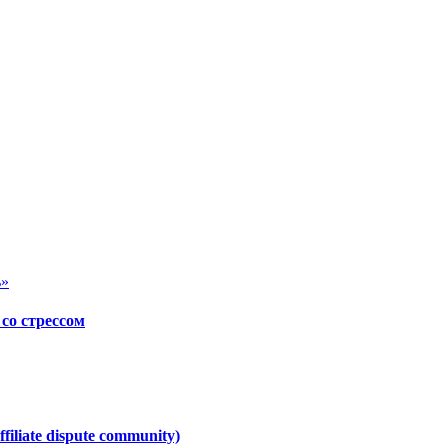
ь»
со стрессом
iliate dispute community)