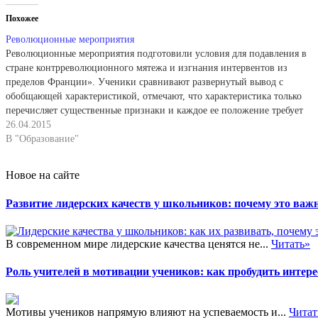
Похожее
Революционные мероприятия
Революционные мероприятия подготовили условия для подавления в
стране контрреволюционного мятежа и изгнания интервентов из
пределов Франции». Ученики сравнивают развернутый вывод с
обобщающей характеристикой, отмечают, что характеристика только
перечисляет существенные признаки и каждое ее положение требует
конкретизации фактами. В выводе же большая часть этих фактов
26.04.2015
названа. Описанная форма работы представляет собой…
В "Образование"
Новое на сайте
Развитие лидерских качеств у школьников: почему это важн
В современном мире лидерские качества ценятся не...
Читать»
Роль учителей в мотивации учеников: как пробудить интере
Мотивы учеников напрямую влияют на успеваемость и...
Читат