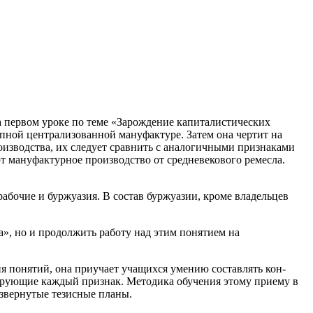
 первом уроке по теме «Зарождение капиталистических
пной централизованной мануфактуре. Затем она чертит на
изводства, их следует сравнить с аналогичными признаками
ют мануфактурное производство от средневекового ремесла.
очие и буржуазия. В состав буржуазии, кроме владельцев
», но и продолжить работу над этим понятием на
я понятий, она приучает учащихся умению составлять кон-
ирующие каждый признак. Методика обучения этому приему в
азвернутые тезисные планы.