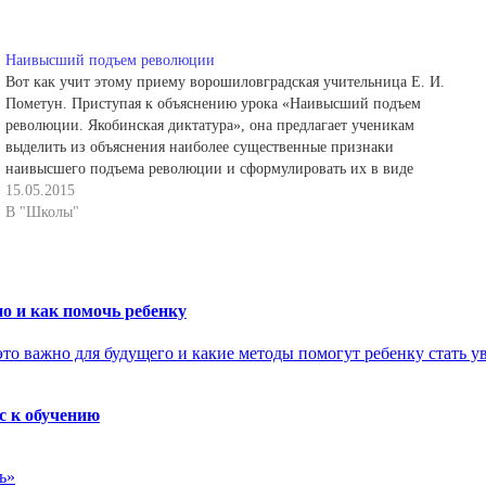
Наивысший подъем революции
Вот как учит этому приему ворошиловградская учительница Е. И.
Пометун. Приступая к объяснению урока «Наивысший подъем
революции. Якобинская диктатура», она предлагает ученикам
выделить из объяснения наиболее существенные признаки
наивысшего подъема революции и сформулировать их в виде
обобщающей характеристики. Перед началом работы вместе с
15.05.2015
учителем учащиеся вспоминают основные параметры заданного
В "Школы"
приема,…
о и как помочь ребенку
с к обучению
ь»