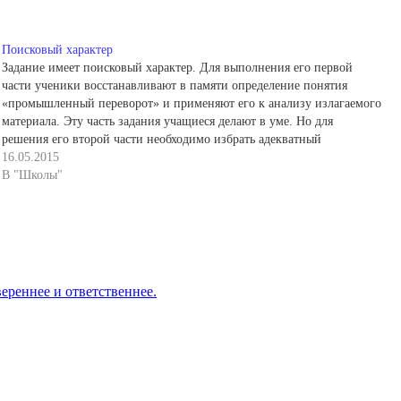
Поисковый характер
Задание имеет поисковый характер. Для выполнения его первой
части ученики восстанавливают в памяти определение понятия
«промышленный переворот» и применяют его к анализу излагаемого
материала. Эту часть задания учащиеся делают в уме. Но для
решения его второй части необходимо избрать адекватный
письменный или письменно-графический прием. Сильные ученики
16.05.2015
самостоятельно избирают составление конкретизирующей…
В "Школы"