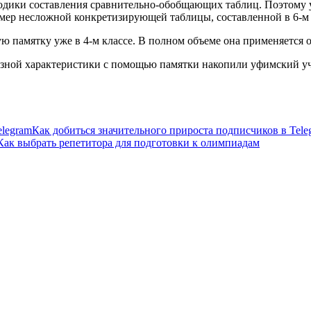
ики составления сравнительно-обобщающих таблиц. Поэтому уч
ер несложной конкретизирующей таблицы, составленной в 6-м 
памятку уже в 4-м классе. В полном объеме она применяется об
зной характеристики с помощью памятки накопили уфимский учи
Как добиться значительного прироста подписчиков в Tele
Как выбрать репетитора для подготовки к олимпиадам