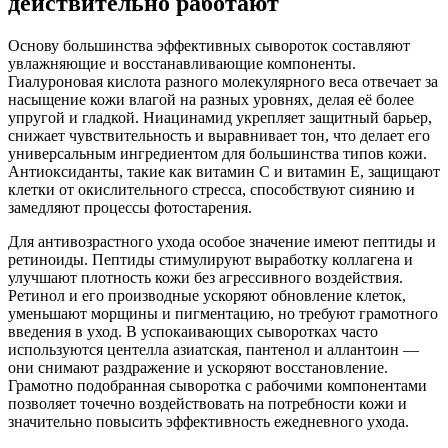
действительно работают
Основу большинства эффективных сывороток составляют
увлажняющие и восстанавливающие компоненты.
Гиалуроновая кислота разного молекулярного веса отвечает за
насыщение кожи влагой на разных уровнях, делая её более
упругой и гладкой. Ниацинамид укрепляет защитный барьер,
снижает чувствительность и выравнивает тон, что делает его
универсальным ингредиентом для большинства типов кожи.
Антиоксиданты, такие как витамин C и витамин E, защищают
клетки от окислительного стресса, способствуют сиянию и
замедляют процессы фотостарения.
Для антивозрастного ухода особое значение имеют пептиды и
ретиноиды. Пептиды стимулируют выработку коллагена и
улучшают плотность кожи без агрессивного воздействия.
Ретинол и его производные ускоряют обновление клеток,
уменьшают морщины и пигментацию, но требуют грамотного
введения в уход. В успокаивающих сыворотках часто
используются центелла азиатская, пантенол и аллантоин —
они снимают раздражение и ускоряют восстановление.
Грамотно подобранная сыворотка с рабочими компонентами
позволяет точечно воздействовать на потребности кожи и
значительно повысить эффективность ежедневного ухода.