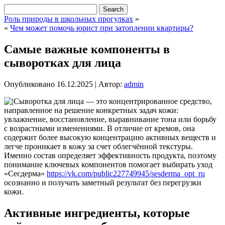
Роль природы в школьных прогулках
»
«
Чем может помочь юрист при затоплении квартиры?
Самые важные компоненты в
сыворотках для лица
Опубликовано
16.12.2025
|
Автор:
admin
Сыворотка для лица — это концентрированное средство,
направленное на решение конкретных задач кожи:
увлажнение, восстановление, выравнивание тона или борьбу
с возрастными изменениями. В отличие от кремов, она
содержит более высокую концентрацию активных веществ и
легче проникает в кожу за счет облегчённой текстуры.
Именно состав определяет эффективность продукта, поэтому
понимание ключевых компонентов помогает выбирать уход
«Сесдерма»
https://vk.com/public227749945/sesderma_opt_ru
осознанно и получать заметный результат без перегрузки
кожи.
Активные ингредиенты, которые