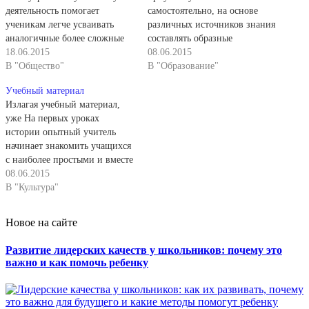
деятельность помогает
самостоятельно, на основе
ученикам легче усваивать
различных источников знания
аналогичные более сложные
составлять образные
письменно-графические
18.06.2015
характеристики выдающихся
08.06.2015
приемы. Оперируя сложными
В "Общество"
людей прошлого. В практике
В "Образование"
приемами, часть умственных
учительницы Г. В. Комаровой
Учебный материал
действий ученики выполняют
преобладающая часть
Излагая учебный материал,
во внутренней свернутой
учащихся овладевает приемом
уже На первых уроках
форме, чем облегчают и
образной характеристики на
истории опытный учитель
значительно ускоряют
уровне преобразующей
начинает знакомить учащихся
письменную и графическую
деятельности в течение
с наиболее простыми и вместе
работу. Так, чтобы составить
одного учебного года.
с тем необходимыми
08.06.2015
письменные тезисы, ученики
Сильные ученики в конце
приемами учебной работы.
В "Культура"
сначала в уме анализируют
года начинают применять
Он называет вводимый
учебный материал,
прием в творческо-
прием, говорит о его
выделяют…
поисковой…
Новое на сайте
назначении, о правилах
использования при изучении
Развитие лидерских качеств у школьников: почему это
определенного исторического
важно и как помочь ребенку
материала. В более старших
классах в дополнение к этому
учитель знакомит…