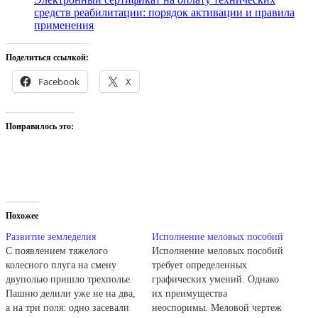
средств реабилитации: порядок активации и правила
применения
Поделиться ссылкой:
Facebook
X
Понравилось это:
Похожее
Развитие земледелия
Исполнение меловых пособий
С появлением тяжелого
Исполнение меловых пособий
колесного плуга на смену
требует определенных
двуполью пришло трехполье.
графических умений. Однако
Пашню делили уже не на два,
их преимущества
а на три поля: одно засевали
неоспоримы. Меловой чертеж