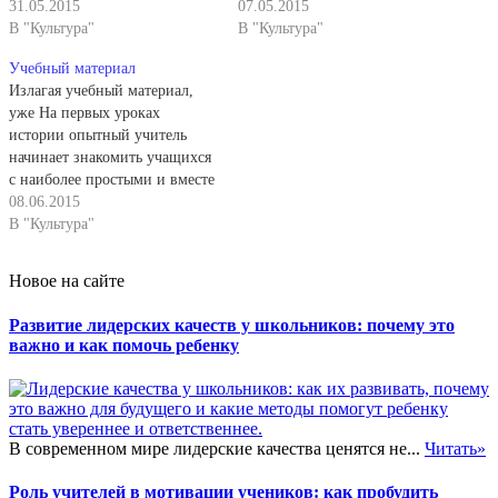
осенью озимыми хлебами,
31.05.2015
появляется на доске по мере
07.05.2015
другое весной яровыми,
В "Культура"
устного повествования, в
В "Культура"
третье оставляли для отдыха
органическом с ним единстве.
Учебный материал
под паром. При трехполье
Это позволяет наглядно
Излагая учебный материал,
урожаи заметно
воссоздавать динамику
уже На первых уроках
увеличились». Описание
излагаемых событий,
истории опытный учитель
помогает ученикам понять
прослеживать этапы их
начинает знакомить учащихся
причины развития земледелия
развития и доходчиво
с наиболее простыми и вместе
в изучаемое время, роль…
объяснять ученикам их
с тем необходимыми
08.06.2015
сущность. Особым видом
приемами учебной работы.
В "Культура"
картографических средств
Он называет вводимый
являются
прием, говорит о его
мультипликационные карты,
Новое на сайте
назначении, о правилах
картосхемы…
использования при изучении
Развитие лидерских качеств у школьников: почему это
определенного исторического
важно и как помочь ребенку
материала. В более старших
классах в дополнение к этому
учитель знакомит…
В современном мире лидерские качества ценятся не...
Читать»
Роль учителей в мотивации учеников: как пробудить