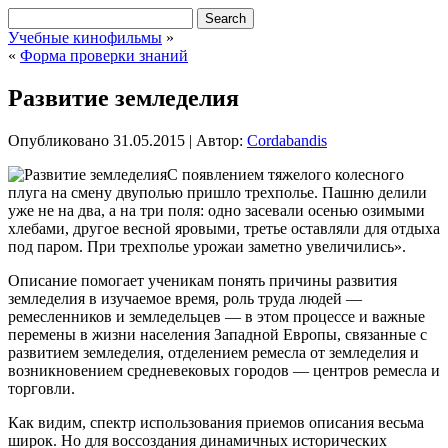
Учебные кинофильмы
»
«
Форма проверки знаний
Развитие земледелия
Опубликовано
31.05.2015
|
Автор:
Cordabandis
С появлением тяжелого колесного
плуга на смену двуполью пришло трехполье. Пашню делили
уже не на два, а на три поля: одно засевали осенью озимыми
хлебами, другое весной яровыми, третье оставляли для отдыха
под паром. При трехполье урожаи заметно увеличились».
Описание помогает ученикам понять причины развития
земледелия в изучаемое время, роль труда людей —
ремесленников и земледельцев — в этом процессе и важные
перемены в жизни
населения Западной Европы, связанные с
развитием земледелия, отделением ремесла от земледелия и
возникновением средневековых городов — центров ремесла и
торговли.
Как видим, спектр использования приемов описания весьма
широк. Но для воссоздания динамичных исторических