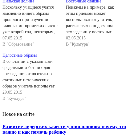
Нильская долина
Восточные славяне
Поскольку учащиеся учатся
Покажем на примере, как
мысленно видеть образы
этим приемом может
прошлого при изучении
воспользоваться учитель,
главных исторических фактов
рассказывая о подсечном
уже второй год, некоторым,
земледелии у восточных
наиболее сильным из них,
07.05.2015
славян. Чтобы перейти к
02.05.2015
удается представить себе
В "Образование"
рассуждению, сначала
В "Культура"
обобщенный образ нильской
необходимо нарисовать
Целостные образы
долины. Другие ученики
школьникам всю картину
В сочетании с указанными
учатся мысленно видеть
земледельческих работ
средствами и без них для
пейзажные образы на основе
поэтапно, от вырубки леса до
воссоздания относительно
карты и картинного описания
уборки урожая. Затем учитель
статичных исторических
природы позже. Обращаясь к
приступает к анализу
образов учитель использует
классу, учительница
сообщенных фактов : «Вы
приемы картинного и
29.05.2015
спрашивает: «Была ли
теперь представляете, как
аналитического описания,
В "Культура"
природа…
обрабатывали наши далекие…
чтения описательных
исторических текстов из
Новое на сайте
научной, научно-популярной
и художественной
Развитие лидерских качеств у школьников: почему это
литературы, из газет,
важно и как помочь ребенку
журналов, другой