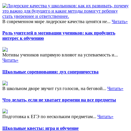
периодической печати.
Иногда вместе с названными
приемами словесного
изложения применяются
В современном мире лидерские качества ценятся не...
Читать»
приемы педагогического
Роль учителей в мотивации учеников: как пробудить
рисования и черчения.…
интерес к обучению
Мотивы учеников напрямую влияют на успеваемость и...
Читать»
Школьные соревнования: дух соперничества
В школьном дворе звучит гул голосов, на беговой...
Читать»
Что делать, если не хватает времени на все предметы
Подготовка к ЕГЭ по нескольким предметам...
Читать»
Школьные квесты: игра и обучение