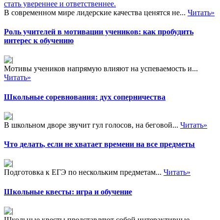
доказательство правильности
политического…
В современном мире лидерские качества ценятся не...
Читать»
Роль учителей в мотивации учеников: как пробудить
интерес к обучению
Мотивы учеников напрямую влияют на успеваемость и...
Читать»
Школьные соревнования: дух соперничества
В школьном дворе звучит гул голосов, на беговой...
Читать»
Что делать, если не хватает времени на все предметы
Подготовка к ЕГЭ по нескольким предметам...
Читать»
Школьные квесты: игра и обучение
Школьные квесты представляют собой интерактивные...