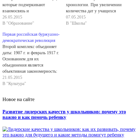
которые подчеркивают
хронологии. При увеличении
взаимосвязь и
количества дат у учащихся
взаимообусловленность
26.05.2015
неизбежно возникает
07.05.2015
событий и явлений,
В "Образование"
<гХронологическая
В "Школы"
происходивших примерно в
путаница». Восстанавливая в
Первая российская буржуазно-
одно и то же время В разных
памяти заученные ряды цифр,
демократическая революция
сферах общественной жизни
а не эпоху или историческую
Второй комплекс объединяет
одной страны. Примером
обстановку, с которыми
даты: 1907 г. и февраль 1917 г.
может служить таблица,
связаны датируемые события,
Основанием для их
объединяющая события и
ученики нередко ошибаются
объединения является
явления из истории России
на столетия. При этом они не
объективная закономерность:
второй половины XVIII в.
замечают, как передвигают
первая российская буржуазно-
21.05.2015
Эту таблицу учительница В.
факты из…
демократическая революция,
В "Культура"
…
не разрешив стоявших перед
ней задач, сделала
Новое на сайте
необходимой вторую
буржуазно-демократическую
Развитие лидерских качеств у школьников: почему это
революцию, которая
важно и как помочь ребенку
произошла в феврале 1917 г.
В комплексе эта связь
выражена не прямо, а через