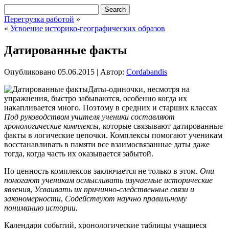
Перегрузка работой
»
«
Усвоение историко-географических образов
Датированные факты
Опубликовано
05.06.2015
|
Автор:
Cordabandis
Даты-одиночки, несмотря на
упражнения, быстро забываются, особенно когда их
накапливается много. Поэтому в средних и старших классах
Под руководством учителя ученики составляют
хронологические комплексы
, которые связывают датированные
факты в логические цепочки. Комплексы помогают ученикам
восстанавливать в памяти все взаимосвязанные даты даже
тогда, когда часть их оказывается забытой.
Но ценность комплексов заключается не только в этом.
Они
помогают
ученикам осмысливать изучаемые исторические
явления
,
Усваивать их причинно-следственные связи и
закономерности
,
Содействуют научно правильному
пониманию истории.
Календари событий, хронологические таблицы учащиеся