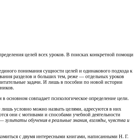
пределения целей всех уроков. В поисках конкретной помощи
 единого понимания сущности целей и одинакового подхода к
вания разделов и больших тем, реже — отдельных уроков
питательные задачи. И лишь в пособии по новой истории
ников.
 в основном совпадает психологическое определение цели.
е лишь условно можно назвать целями, адресуются в них
ются они с мотивами и способами учебной деятельности
 — зультаты обучения в реальные знания, взгляды, чувства и
комиться с двумя интересными книгами, написанными Н. Г.