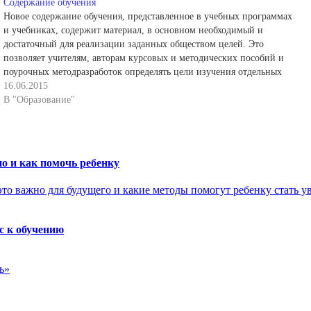
Содержание обучения
Новое содержание обучения, представленное в учебных программах
и учебниках, содержит материал, в основном необходимый и
достаточный для реализации заданных обществом целей. Это
позволяет учителям, авторам курсовых и методических пособий и
поурочных методразработок определять цели изучения отдельных
курсов, их разделов, тем и уроков исходя из содержания,
16.06.2015
заложенного в программах и учебниках.…
В "Образование"
о и как помочь ребенку
с к обучению
ь»