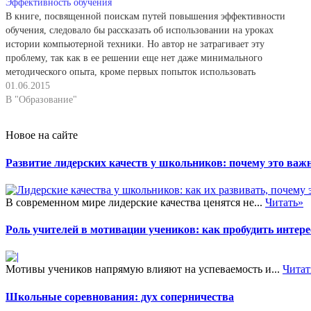
Эффективность обучения
В книге, посвященной поискам путей повышения эффективности
обучения, следовало бы рассказать об использовании на уроках
истории компьютерной техники. Но автор не затрагивает эту
проблему, так как в ее решении еще нет даже минимального
методического опыта, кроме первых попыток использовать
компьютер для проверки знаний учащихся. Использование
01.06.2015
компьютеров в обучении истории —…
В "Образование"
Новое на сайте
Развитие лидерских качеств у школьников: почему это важн
В современном мире лидерские качества ценятся не...
Читать»
Роль учителей в мотивации учеников: как пробудить интере
Мотивы учеников напрямую влияют на успеваемость и...
Читат
Школьные соревнования: дух соперничества