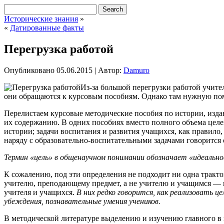
Исторические знания
»
«
Датированные факты
Перегрузка работой
Опубликовано
05.06.2015
|
Автор:
Damuro
Из-за большой перегрузки работой учите
они обращаются к курсовым пособиям. Однако там нужную пом
Перелистаем курсовые методические пособия по истории, изда
их содержанию.
В одних пособиях вместо полного объема целе
истории; задачи воспитания и развития учащихся, как правило
наряду с образовательно-воспитательными задачами говорится
Термин «цель» в общенаучном понимании обозначает «идеально
К сожалению, под эти определения не подходит ни одна тракто
учителю, преподающему предмет, а не учителю и учащимся — г
учителя и учащихся.
В них редко говорится, как реализовать ц
убеждения, познавательные умения учеников.
В методической литературе выделению и изучению главного в 