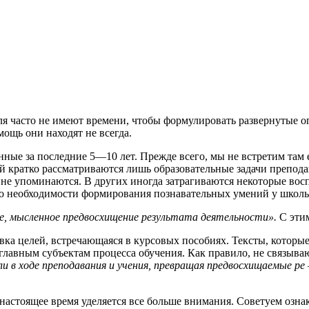
ля часто не имеют времени, чтобы формулировать развернутые о
ощь они находят не всегда.
нные за последние 5—10 лет. Прежде всего, мы не встретим там
й кратко рассматриваются лишь образовательные задачи препода
, не упоминаются. В других иногда затрагиваются некоторые вос
 о необходимости формирования познавательных умений у школь
е, мысленное предвосхищение результата деятельности».
С этим
вка целей, встречающаяся в курсовых пособиях. Тексты, которы
лавным субъектам процесса обучения. Как правило, не связыва
ели в ходе преподавания и учения, превращая предвосхищаемые ре
настоящее время уделяется все больше внимания. Советуем озна