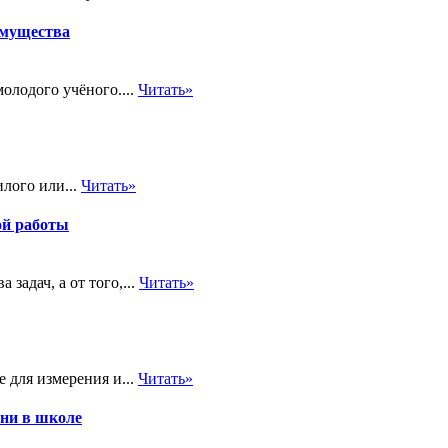
имущества
олодого учёного....
Читать»
лого или...
Читать»
ой работы
задач, а от того,...
Читать»
 для измерения и...
Читать»
зни в школе