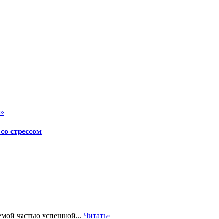
ь»
со стрессом
емой частью успешной...
Читать»