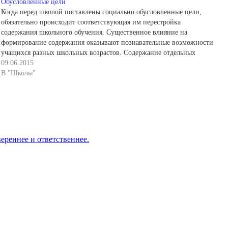
Обусловленные цели
Когда перед школой поставлены социально обусловленные цели,
обязательно происходит соответствующая им перестройка
содержания школьного обучения. Существенное влияние на
формирование содержания оказывают познавательные возможности
учащихся разных школьных возрастов. Содержание отдельных
поурочных тем позволяет учителю из всего комплекса целей выбрать
09.06.2015
только те, которые могут и должны быть реализованы на основе
В "Школы"
полноценного его…