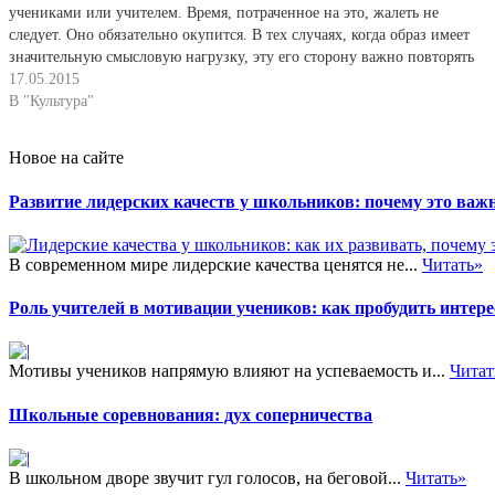
учениками или учителем. Время, потраченное на это, жалеть не
следует. Оно обязательно окупится. В тех случаях, когда образ имеет
значительную смысловую нагрузку, эту его сторону важно повторять
уже в ходе закрепления знаний и умений. Так, после…
17.05.2015
В "Культура"
Новое на сайте
Развитие лидерских качеств у школьников: почему это важн
В современном мире лидерские качества ценятся не...
Читать»
Роль учителей в мотивации учеников: как пробудить интере
Мотивы учеников напрямую влияют на успеваемость и...
Читат
Школьные соревнования: дух соперничества
В школьном дворе звучит гул голосов, на беговой...
Читать»