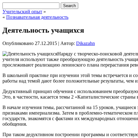
Учительский опыт
»
«
Познавательная деятельность
Деятельность учащихся
Опубликовано
27.12.2015
|
Автор:
Dikazahn
Наряду с творческо-поисковой деяте
учителя используют также преобразующую деятельность учащих
прослеживают реализацию ленинского плана перерастания ре
В школьной практике при изучении этой темы встречается и с
работы над темой дают более положительные результаты, чем и
Дедуктивный принцип обучения с использованием преобразующ
Это, в частности, касается темы 2 «Капиталистические страны
В начале изучения темы, рассчитанной на 15 уроков, учащиеся
признаками империализма. Затем в проблемно-тематическом п
государств, знакомятся с фактами их международных отношени
обобщения.
При таком дедуктивном построении программы и соответствую