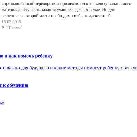
«промышленный переворот» и применяют его к анализу излагаемого
материала. Эту часть задания учащиеся делают в уме. Но для
решения его второй части необходимо избрать адекватный
письменный или письменно-графический прием. Сильные ученики
16.05.2015
самостоятельно избирают составление конкретизирующей…
В "Школы"
о и как помочь ребенку
с к обучению
ь»