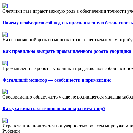
Счетчики газа играют важную роль в обеспечении точности уче
Почему необходимо соблюдать промышленную безопасность
На сегодняшний день во многих странах неотъемлемым атрибу
Как правильно выбрать промышленного робота-уборщика
Промышленные роботы-уборщики представляют собой автономн
Фетальный монитор — особенности и применение
Своевременно обнаружить у еще не родившегося малыша заболев
Как ухаживать за теннисным покрытием хард?
Игра в теннис пользуется популярностью во всем мире уже мног
Рубрики