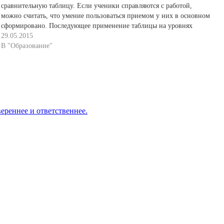
сравнительную таблицу. Если ученики справляются с работой,
можно считать, что умение пользоваться приемом у них в основном
сформировано. Последующее применение таблицы на уровнях
преобразующей и творческо-поисковой деятельности закрепит
29.05.2015
умение, сделает его устойчивым. С чего начинает…
В "Образование"