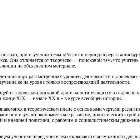
льностью, при изучении темы «Россия в период перерастания б
ся. Она отличается от творческо — поисковой тем, что учитель 
волюции на объясненном
материале.
очетание двух рассмотренных уровней деятельности старшеклас
зучение ее на уровне только воспроизводящей деятельности.
ей и творческо-поисковой деятельности учащихся в отдельных
 в конце XIX — начале XX в.» в курсе всеобщей истории.
 знакомятся в теоретическом плане с основными чертами развити
лане они изучают экономическое развитие, политический стро
й и внешней политики, с рабочим и социалистическим движение
щем учебнике перед учителем открываются возможности для ши