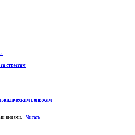
ь»
со стрессом
и юридическим вопросам
ми видами...
Читать»