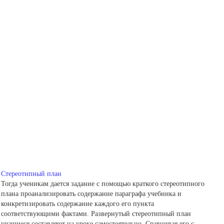
Стереотипный план
Тогда ученикам дается задание с помощью краткого стереотипного
плана проанализировать содержание параграфа учебника и
конкретизировать содержание каждого его пункта
соответствующими фактами. Развернутый стереотипный план
учащиеся составляют на уроке самостоятельно. Сравнивая его с