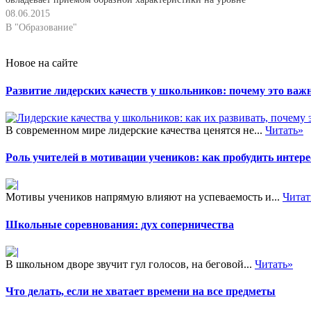
преобразующей деятельности в течение одного учебного года.
08.06.2015
Сильные ученики в конце года начинают применять прием в
В "Образование"
творческо-поисковой…
Новое на сайте
Развитие лидерских качеств у школьников: почему это важн
В современном мире лидерские качества ценятся не...
Читать»
Роль учителей в мотивации учеников: как пробудить интере
Мотивы учеников напрямую влияют на успеваемость и...
Читат
Школьные соревнования: дух соперничества
В школьном дворе звучит гул голосов, на беговой...
Читать»
Что делать, если не хватает времени на все предметы