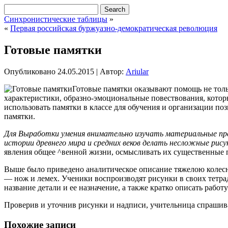
Синхронистические таблицы
»
«
Первая российская буржуазно-демократическая революция
Готовые памятки
Опубликовано
24.05.2015
|
Автор:
Ariular
Готовые памятки оказывают помощь не толь
характеристики, образно-эмоциональные повествования, кото
использовать памятки в классе для обучения и организации по
памятки.
Для
Выработки умения внимательно изучать материальные п
истории древнего мира и средних веков делать несложные рис
явления общее ^венной жизни, осмысливать их существенные 
Выше было приведено аналитическое описание тяжелою колесн
— нож и лемех. Ученики воспроизводят рисунки в своих тетра
название детали и ее назначение, а также кратко описать работ
Проверив и уточнив рисунки и надписи, учительница спрашива
Похожие записи