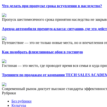
Что делать при пропуске срока вступления в наследство?
Пропуск шестимесячного срока принятия наследства не закрыва
Аренда автомобиля премиум-класса: ситуации, где это дейс
Путешествие — это не только новые места, но и впечатления от
Как подобрать флизелиновые обои в гостиную
Гостиная — это место, где проводит время вся семья и куда при
Тренинги по продажам от компании TECH SALES ACAD
Современный рынок диктует высокие стандарты эффективности
Рубрики
Без рубрики
Культура