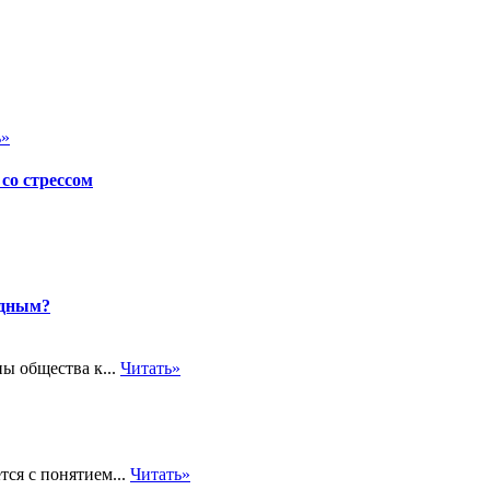
ь»
со стрессом
одным?
ы общества к...
Читать»
ся с понятием...
Читать»