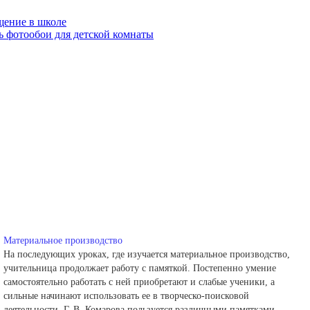
щение в школе
ь фотообои для детской комнаты
Материальное производство
На последующих уроках, где изучается материальное производство,
учительница продолжает работу с памяткой. Постепенно умение
самостоятельно работать с ней приобретают и слабые ученики, а
сильные начинают использовать ее в творческо-поисковой
деятельности. Г. В. Комарова пользуется различными памятками,