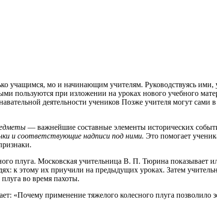
ко учащимся, мо и начинающим учителям. Руководствуясь ими, 
рыми пользуются при изложении на уроках нового учебного мат
знавательной
деятельности учеников Позже учителя могут сами 
редметы
— важнейшие составные элементы исторических собы
унки и соответствующие надписи под ними.
Это помогает ученика
признаки.
ого плуга. Московская учительница В. П. Тюрина показывает и
дях: к этому их приучили на предыдущих уроках. Затем учитель
у плуга во время пахоты.
ет: «Почему применение тяжелого колесного плуга позволило з