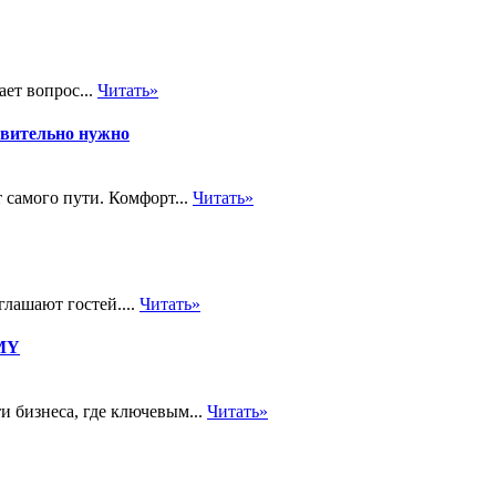
ет вопрос...
Читать»
твительно нужно
 самого пути. Комфорт...
Читать»
глашают гостей....
Читать»
EMY
 бизнеса, где ключевым...
Читать»