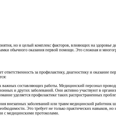
иятия, но и целый комплекс факторов, влияющих на здоровье дет
 рамки обычного оказания первой помощи. Это сложная и многог
сет ответственность за профилактику, диагностику и оказание 
тся:
ых важных составляющих работы. Медицинский персонал провод
ионных и других заболеваний. Они активно участвуют в органи
имание уделяется профилактике таких распространенных проблем
ния внезапных заболеваний или травм медицинский работник ш
бходимости. Это требует не только практических навыков, но 
вии с медицинскими протоколами.