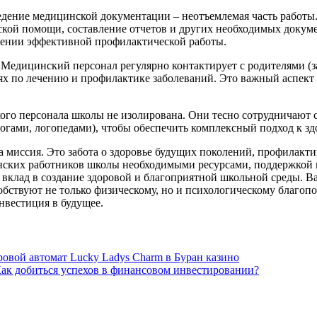
дение медицинской документации – неотъемлемая часть работы.
ской помощи, составление отчетов и других необходимых докум
едении эффективной профилактической работы.
 Медицинский персонал регулярно контактирует с родителями (
иях по лечению и профилактике заболеваний. Это важный аспект
ого персонала школы не изолирована. Они тесно сотрудничают 
огами, логопедами), чтобы обеспечить комплексный подход к з
 а миссия. Это забота о здоровье будущих поколений, профилакт
инских работников школы необходимыми ресурсами, поддержкой
 вклад в создание здоровой и благоприятной школьной среды. В
собствуют не только физическому, но и психологическому благопо
нвестиция в будущее.
овой автомат Lucky Ladys Charm в Буран казино
ак добиться успехов в финансовом инвестировании?