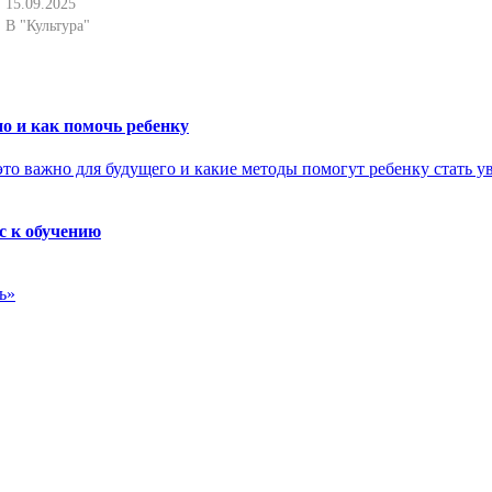
15.09.2025
В "Культура"
о и как помочь ребенку
с к обучению
ь»