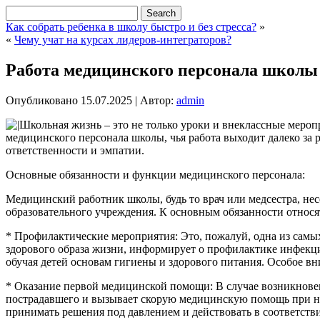
Как собрать ребенка в школу быстро и без стресса?
»
«
Чему учат на курсах лидеров-интеграторов?
Работа медицинского персонала школы
Опубликовано
15.07.2025
|
Автор:
admin
Школьная жизнь – это не только уроки и внеклассные меропр
медицинского персонала школы, чья работа выходит далеко за
ответственности и эмпатии.
Основные обязанности и функции медицинского персонала:
Медицинский работник школы, будь то врач или медсестра, не
образовательного учреждения. К основным обязанности относя
* Профилактические мероприятия: Это, пожалуй, одна из сам
здорового образа жизни, информирует о профилактике инфекц
обучая детей основам гигиены и здорового питания. Особое вн
* Оказание первой медицинской помощи: В случае возникнове
пострадавшего и вызывает скорую медицинскую помощь при нео
принимать решения под давлением и действовать в соответст