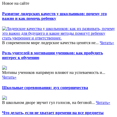
качеством подготовки к
Новое на сайте
уроку. Узловой момент в них
— определение целей и
Развитие лидерских качеств у школьников: почему это
соотнесение методически
важно и как помочь ребенку
обработанного содержания
урока с адекватными
приемами и средствами
преподавания…
В современном мире лидерские качества ценятся не...
Читать»
Роль учителей в мотивации учеников: как пробудить
интерес к обучению
Мотивы учеников напрямую влияют на успеваемость и...
Читать»
Школьные соревнования: дух соперничества
В школьном дворе звучит гул голосов, на беговой...
Читать»
Что делать, если не хватает времени на все предметы