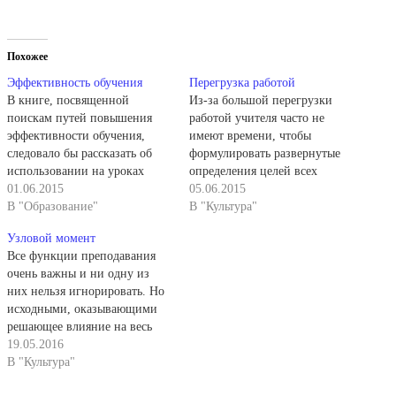
Похожее
Эффективность обучения
Перегрузка работой
В книге, посвященной
Из-за большой перегрузки
поискам путей повышения
работой учителя часто не
эффективности обучения,
имеют времени, чтобы
следовало бы рассказать об
формулировать развернутые
использовании на уроках
определения целей всех
истории компьютерной
01.06.2015
уроков. В поисках конкретной
05.06.2015
техники. Но автор не
В "Образование"
помощи они обращаются к
В "Культура"
затрагивает эту проблему, так
курсовым пособиям. Однако
Узловой момент
как в ее решении еще нет
там нужную помощь они
Все функции преподавания
даже минимального
находят не всегда.
очень важны и ни одну из
методического опыта, кроме
Перелистаем курсовые
них нельзя игнорировать. Но
первых попыток использовать
методические пособия по
исходными, оказывающими
компьютер для проверки
истории, изданные за
решающее влияние на весь
знаний учащихся.
последние 5—10 лет. Прежде
процесс преподавания,
19.05.2016
Использование компьютеров в
всего, мы не встретим там…
являются две первые
В "Культура"
обучении истории —…
функции, связанные с