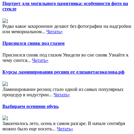
Портрет для могильного памятника: особенности фото на
стекле
Редко какое захоронение делают без фотографии на надгробии
или мемориальном...
Читать»
Приснился синяк под глазом
Приснился синяк под глазом Увидели во сне синяк Узнайте к
чему снится...
Читать»
Курсы ламинирования ресниц от елизаветасоколова.рф
Ламинирование ресниц стало одной из самых популярных
процедур в индустрии...
Читать»
Выбираем осеннюю обувь
Закончилось лето, осень в самом разгаре. В начале сентября
можно было еще носить...
Читать»