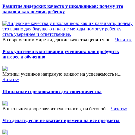
схемах, планах, помещенных
Развитие лидерских качеств у школьников: почему это
в альбомах учебника» или:
важно и как помочь ребенку
«Нанесите соответствующие
обозначения на свои
контурные карты». Готовясь к
уроку, учитель тщательно
продумывает, что и…
В современном мире лидерские качества ценятся не...
Читать»
Роль учителей в мотивации учеников: как пробудить
интерес к обучению
Мотивы учеников напрямую влияют на успеваемость и...
Читать»
Школьные соревнования: дух соперничества
В школьном дворе звучит гул голосов, на беговой...
Читать»
Что делать, если не хватает времени на все предметы