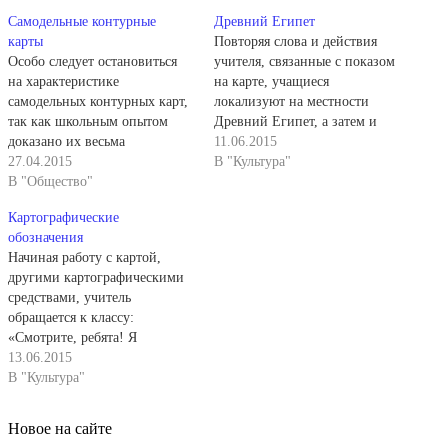
Самодельные контурные
Древний Египет
карты
Повторяя слова и действия
Особо следует остановиться
учителя, связанные с показом
на характеристике
на карте, учащиеся
самодельных контурных карт,
локализуют на местности
так как школьным опытом
Древний Египет, а затем и
доказано их весьма
другие страны Древнего
11.06.2015
положительное
27.04.2015
Востока. Обращаясь к карте,
В "Культура"
образовательное и
В "Общество"
они говорят: «Египет
развивающее значение. Один
расположен в северо-
Картографические
тип этих карт А. И. Стражев
восточной Африке по берегам
обозначения
образно называл «черной
Нила и в его дельте, от
Начиная работу с картой,
картой», поскольку ее физико-
первого порога до
другими картографическими
географическую основу
Средиземного моря». И
средствами, учитель
учителя обычно изображают
показывают соответствующую
обращается к классу:
белой или голубой краской на
территорию…
«Смотрите, ребята! Я
черном линолеуме.
показываю на карте». И после
13.06.2015
Изучаемые исторические
показа дополняет: «Найдите
В "Культура"
события и явления…
соответствующие
картографические
Новое на сайте
обозначения на своих картах,