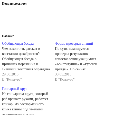
Понравилось это:
Похожее
Обобщающая беседа
Форма проверки знаний
Чем закончить рассказ о
По сути, планируется
восстании декабристов?
проверка результатов
Обобщающая беседа о
сопоставления учащимися
причинах поражения и
«Конституции» и «Русской
значении восстания оправдана
правды». Но сейчас
с позиции логики
29.08.2015
необычная форма проверки
30.05.2015
исторического исследования.
В "Культура"
знаний и умений требует от
В "Культура"
Но, однако, она грубо
восьмиклассников не столько
Гончарный круг
разрушит образно-
рассуждений, сколько
На гончарном круге, который
эмоциональную картину
конкретного ответа. Хотя на
раб вращает руками, работает
событий, воспринятую
прошлом уроке были сделаны
гончар. Из бесформенного
учащимися по ходу рассказа,
по документам все
комка глины под умелыми
вернет их в положение
необходимые выводы и
движениями его рук