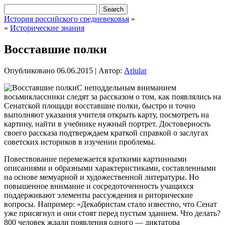
История российского средневековья
»
«
Исторические знания
Восставшие полки
Опубликовано
06.06.2015
|
Автор:
Ariular
С неподдельным вниманием
восьмиклассники следят за рассказом о том, как появлялись на
Сенатской площади восставшие полки, быстро и точно
выполняют указания учителя открыть карту, посмотреть на
картину, найти в учебнике нужный портрет. Достоверность
своего рассказа подтверждаем краткой справкой о заслугах
советских историков в изучении проблемы.
Повествование перемежается
краткими картинными
описаниями и образными характеристиками, составленными
на основе мемуарной и художественной литературы. Но
повышенное внимание и сосредоточенность учащихся
поддерживают элементы рассуждения и риторические
вопросы. Например: «Декабристам стало известно, что Сенат
уже присягнул и они стоят перед пустым зданием. Что делать?
800 человек ждали появления одного — диктатора