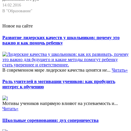
сторонних наблюдателей и
учащиеся повторно прочли их
получается сосуд.
14.02.2016
знающих все наперед судей,
в учебнике, новая
Изготовленные сосуды до
В "Образование"
погасит интерес к
формулировка вопроса
обжига в печи сушатся на
дальнейшему изучению темы.
порождает…
солнце. Затем они поступают
…
Новое на сайте
в руки мастеров-
рисовалыциков. Два таких
Развитие лидерских качеств у школьников: почему это
мастера сидят под навесом.
важно и как помочь ребенку
Тонкими острыми палочками
и кисточками они наносят
рисунки, изображающие…
В современном мире лидерские качества ценятся не...
Читать»
Роль учителей в мотивации учеников: как пробудить
интерес к обучению
Мотивы учеников напрямую влияют на успеваемость и...
Читать»
Школьные соревнования: дух соперничества