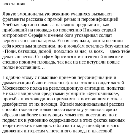
восстания».
Яркую эмоциональную реакцию учащихся вызывают
фрагменты рассказа с прямой речью и персонификацией.
Учебная картина помогла наглядно представить, как
прибывший на площадь по повелению Николая старый
митрополит Серафим именем бога уговаривал солдат
вернуться в свои казармы. Его выслушали, воины осенили
себя крестным знамением, но к мольбам остались безучастны:
«Поди, батюшка, домой, помолись за нас, за всех,— здесь тебе
делать нечего». Серафим бросился к извозчичьей коляске и
спешно покинул площадь, так как на нее вступали новые
полки восставших…
Подобно этому с помощью приемов персонификации и
драматизации были изложены факты: отклик солдат частей
Московского полка на революционную агитацию, попытки
Николая мирными средствами усмирить «бунтовщиков»,
просьбы простолюдинов примкнуть к восставшим и отказ
декабристов от их помощи. Живой эмоциональный рассказ
способствовал не только воссозданию у учащихся ярких
образов наиболее волнующих моментов восстания, но и
подвел их к усвоению содержащихся в этих фактах важных
теоретических выводов: о близости задач декабристского
движения интересам угнетенного народа и классовой